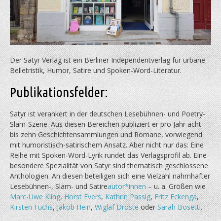
Der Satyr Verlag ist ein Berliner Independentverlag für urbane
Belletristik, Humor, Satire und Spoken-Word-Literatur.
Publikationsfelder:
Satyr ist verankert in der deutschen Lesebühnen- und Poetry-
Slam-Szene. Aus diesen Bereichen publiziert er pro Jahr acht
bis zehn Geschichtensammlungen und Romane, vorwiegend
mit humoristisch-satirischem Ansatz. Aber nicht nur das: Eine
Reihe mit Spoken-Word-Lyrik rundet das Verlagsprofil ab. Eine
besondere Spezialität von Satyr sind thematisch geschlossene
Anthologien. An diesen beteiligen sich eine Vielzahl nahmhafter
Lesebühnen-, Slam- und Satire
autor*innen
– u. a. Größen wie
Marc-Uwe Kling
,
Horst Evers
,
Kathrin Passig
,
Fritz Eckenga
,
Kirsten Fuchs
,
Jakob Hein
,
Wiglaf Droste
oder
Sarah Bosetti
.