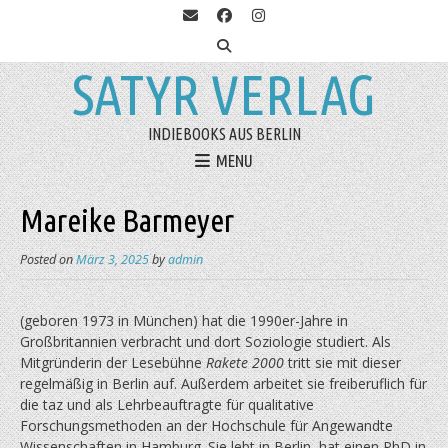
SATYR VERLAG
INDIEBOOKS AUS BERLIN
MENU
Mareike Barmeyer
Posted on
März 3, 2025
by
admin
(geboren 1973 in München) hat die 1990er-Jahre in
Großbritannien verbracht und dort Soziologie studiert. Als
Mitgründerin der Lesebühne
Rakete 2000
tritt sie mit dieser
regelmäßig in Berlin auf. Außerdem arbeitet sie freiberuflich für
die taz und als Lehrbeauftragte für qualitative
Forschungsmethoden an der Hochschule für Angewandte
Wissenschaften in Hamburg. Sie lebt in Berlin, hat einen PhD in