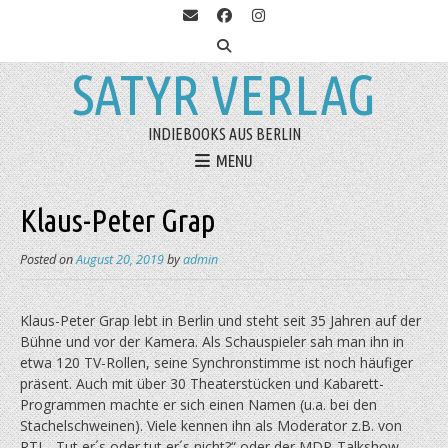
SATYR VERLAG
INDIEBOOKS AUS BERLIN
MENU
Klaus-Peter Grap
Posted on
August 20, 2019
by
admin
Klaus-Peter Grap lebt in Berlin und steht seit 35 Jahren auf der
Bühne und vor der Kamera. Als Schauspieler sah man ihn in
etwa 120 TV-Rollen, seine Synchronstimme ist noch häufiger
präsent. Auch mit über 30 Theaterstücken und Kabarett-
Programmen machte er sich einen Namen (u.a. bei den
Stachelschweinen). Viele kennen ihn als Moderator z.B. von
RTL „Tut er´s oder tut er´s nicht?“ oder der MDR-Talkshow