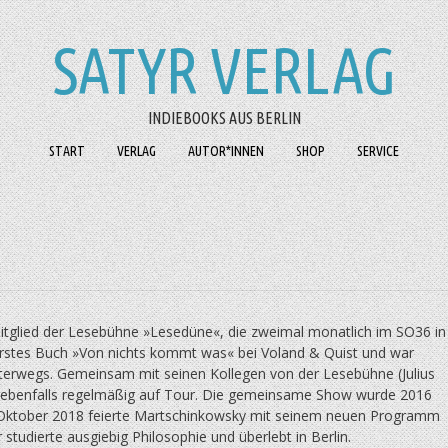
SATYR VERLAG
INDIEBOOKS AUS BERLIN
START
VERLAG
AUTOR*INNEN
SHOP
SERVICE
 Mitglied der Lesebühne »Lesedüne«, die zweimal monatlich im SO36 in
n erstes Buch »Von nichts kommt was« bei Voland & Quist und war
erwegs. Gemeinsam mit seinen Kollegen von der Lesebühne (Julius
r ebenfalls regelmäßig auf Tour. Die gemeinsame Show wurde 2016
m Oktober 2018 feierte Martschinkowsky mit seinem neuen Programm
udierte ausgiebig Philosophie und überlebt in Berlin.