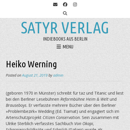
SATYR VERLAG
INDIEBOOKS AUS BERLIN
MENU
Heiko Werning
Posted on
August 21, 2019
by
admin
(geboren 1970 in Münster) schreibt für taz und Titanic und liest
bei den Berliner Lesebühnen
Reformbühne Heim & Welt
und
Brauseboys
. Er verfasste mehrere Bücher über den Berliner
»Problembezirk« Wedding (Ed. Tiamat) und engagiert sich im
Artenschutzprojekt
Citizen Conservation
. Sein zusammen mit
Ulrike Sterblich verfasstes Sachbuch
Von Okapi,
Scharnierschildkröte und Schnilch
(Galiani) wurde als