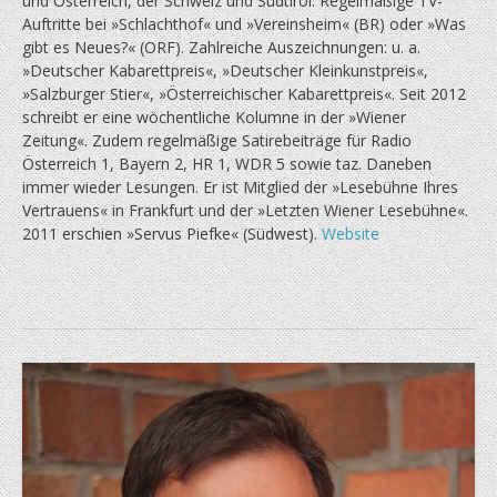
und Österreich, der Schweiz und Südtirol. Regelmäßige TV-
Auftritte bei »Schlachthof« und »Vereinsheim« (BR) oder »Was
gibt es Neues?« (ORF). Zahlreiche Auszeichnungen: u. a.
»Deutscher Kabarettpreis«, »Deutscher Kleinkunstpreis«,
»Salzburger Stier«, »Österreichischer Kabarettpreis«. Seit 2012
schreibt er eine wöchentliche Kolumne in der »Wiener
Zeitung«. Zudem regelmäßige Satirebeiträge für Radio
Österreich 1, Bayern 2, HR 1, WDR 5 sowie taz. Daneben
immer wieder Lesungen. Er ist Mitglied der »Lesebühne Ihres
Vertrauens« in Frankfurt und der »Letzten Wiener Lesebühne«.
2011 erschien »Servus Piefke« (Südwest).
Website