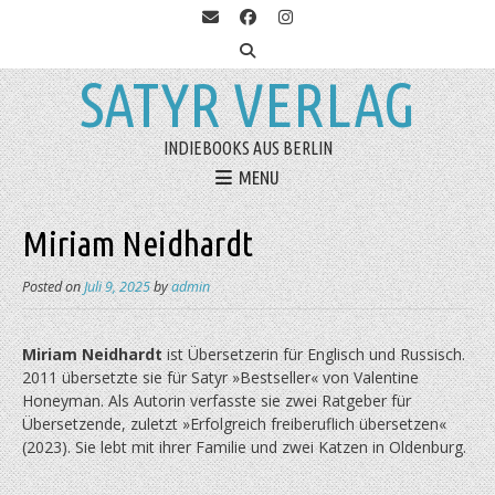
SATYR VERLAG
INDIEBOOKS AUS BERLIN
MENU
Miriam Neidhardt
Posted on
Juli 9, 2025
by
admin
Miriam Neidhardt
ist Über­set­zerin für Englisch und Russisch.
2011 übersetzte sie für Satyr »Bestseller« von Valentine
Honeyman. Als Autorin verfasste sie zwei Ratgeber für
Übersetzende, zu­letzt »Er­folg­reich freiberuflich überset­zen«
(2023). Sie lebt mit ihrer Familie und zwei Katzen in Oldenburg.