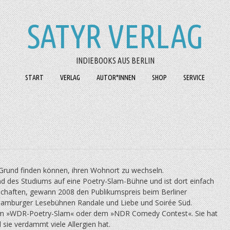
SATYR VERLAG
INDIEBOOKS AUS BERLIN
START
VERLAG
AUTOR*INNEN
SHOP
SERVICE
rund finden können, ihren Wohnort zu wechseln.
rend des Studi­ums auf eine Poetry-Slam-Bühne und ist dort einfach
­schaf­ten, gewann 2008 den Publikumspreis beim Berliner
 Hamburger Lesebühnen Randale und Liebe und Soirée Süd.
beim »WDR-Poe­try-Slam« oder dem »NDR Comedy Contest«. Sie hat
l sie verdammt viele Allergien hat.