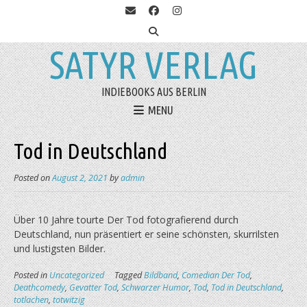
SATYR VERLAG
INDIEBOOKS AUS BERLIN
MENU
Tod in Deutschland
Posted on
August 2, 2021
by
admin
Über 10 Jahre tourte Der Tod fotografierend durch
Deutschland, nun präsentiert er seine schönsten, skurrilsten
und lustigsten Bilder.
Posted in
Uncategorized
Tagged
Bildband
,
Comedian Der Tod
,
Deathcomedy
,
Gevatter Tod
,
Schwarzer Humor
,
Tod
,
Tod in Deutschland
,
totlachen
,
totwitzig