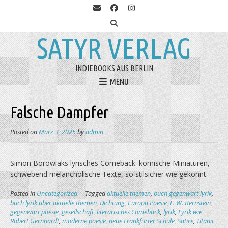
SATYR VERLAG
INDIEBOOKS AUS BERLIN
MENU
Falsche Dampfer
Posted on
März 3, 2025
by
admin
Simon Borowiaks lyrisches Comeback: komische Miniaturen,
schwebend melancholische Texte, so stilsicher wie gekonnt.
Posted in
Uncategorized
Tagged
aktuelle themen
,
buch gegenwart lyrik
,
buch lyrik über aktuelle themen
,
Dichtung
,
Europa Poesie
,
F. W. Bernstein
,
gegenwart poesie
,
gesellschaft
,
literarisches Comeback
,
lyrik
,
Lyrik wie
Robert Gernhardt
,
moderne poesie
,
neue Frankfurter Schule
,
Satire
,
Titanic