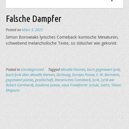
Falsche Dampfer
Posted on
März 3, 2025
Simon Borowiaks lyrisches Comeback: komische Miniaturen,
schwebend melancholische Texte, so stilsicher wie gekonnt.
Posted in
Uncategorized
Tagged
aktuelle themen
,
buch gegenwart lyrik
,
buch lyrik über aktuelle themen
,
Dichtung
,
Europa Poesie
,
F. W. Bernstein
,
gegenwart poesie
,
gesellschaft
,
literarisches Comeback
,
lyrik
,
Lyrik wie
Robert Gernhardt
,
moderne poesie
,
neue Frankfurter Schule
,
Satire
,
Titanic
Magazin