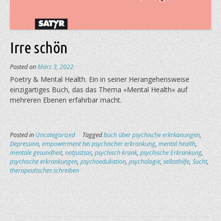
Irre schön
Posted on
März 3, 2022
Poetry & Mental Health. Ein in seiner Herangehensweise
einzigartiges Buch, das das Thema »Mental Health« auf
mehreren Ebenen erfahrbar macht.
Posted in
Uncategorized
Tagged
buch über psychische erkrkanungen
,
Depression
,
empowerment bei psychischer erkrankung
,
mental health
,
mentale gesundheit
,
notjustsas
,
psychisch krank
,
psychische Erkrankung
,
psychische erkrankungen
,
psychoedukation
,
psychologie
,
selbsthilfe
,
Sucht
,
therapeutisches schreiben