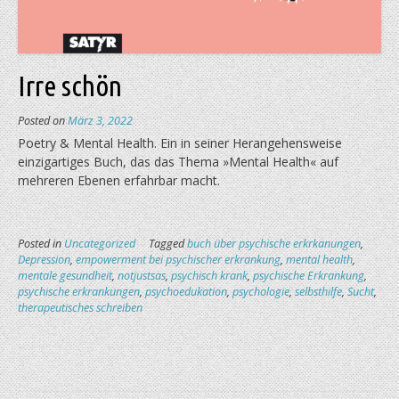
Irre schön
Posted on
März 3, 2022
Poetry & Mental Health. Ein in seiner Herangehensweise
einzigartiges Buch, das das Thema »Mental Health« auf
mehreren Ebenen erfahrbar macht.
Posted in
Uncategorized
Tagged
buch über psychische erkrkanungen
,
Depression
,
empowerment bei psychischer erkrankung
,
mental health
,
mentale gesundheit
,
notjustsas
,
psychisch krank
,
psychische Erkrankung
,
psychische erkrankungen
,
psychoedukation
,
psychologie
,
selbsthilfe
,
Sucht
,
therapeutisches schreiben