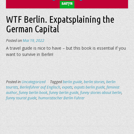
WTF Berlin. Expatsplaining the
German Capital
Posted on
Mai 19, 2022
A travel guide is nice to have – but this book is essential if you
want to survive in Berlin!
Posted in
Uncategorized
Tagged
berlin guide
,
berlin stories
,
berlin
tourists
,
Berlinführer auf Englisch
,
expats
,
expats berlin guide
,
feminist
author
,
funny berlin book
,
funny berlin guide
,
funny stories about berlin
,
funny tourist guide
,
humoristischer Berlin Führer