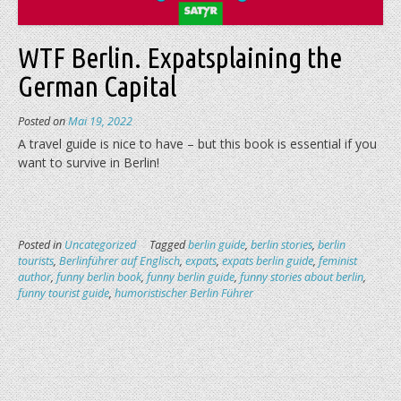
WTF Berlin. Expatsplaining the
German Capital
Posted on
Mai 19, 2022
A travel guide is nice to have – but this book is essential if you
want to survive in Berlin!
Posted in
Uncategorized
Tagged
berlin guide
,
berlin stories
,
berlin
tourists
,
Berlinführer auf Englisch
,
expats
,
expats berlin guide
,
feminist
author
,
funny berlin book
,
funny berlin guide
,
funny stories about berlin
,
funny tourist guide
,
humoristischer Berlin Führer