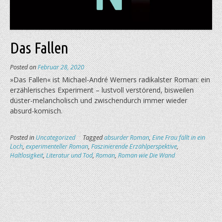
Das Fallen
Posted on
Februar 28, 2020
»Das Fallen« ist Michael-André Werners radikalster Roman: ein
erzählerisches Experiment – lustvoll verstörend, bisweilen
düster-melancholisch und zwischendurch immer wieder
absurd-komisch.
Posted in
Uncategorized
Tagged
absurder Roman
,
Eine Frau fällt in ein
Loch
,
experimenteller Roman
,
Faszinierende Erzählperspektive
,
Haltlosigkeit
,
Literatur und Tod
,
Roman
,
Roman wie Die Wand