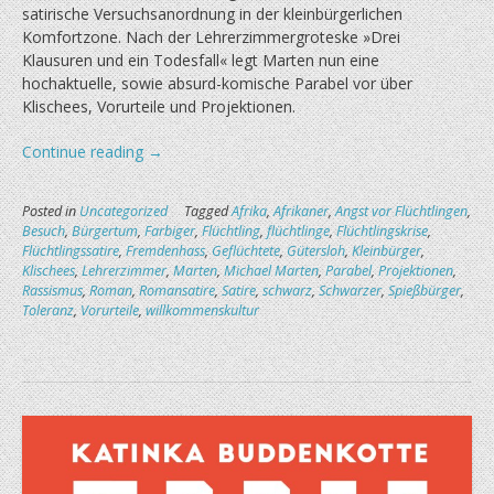
satirische Versuchsanordnung in der kleinbürgerlichen
Komfortzone. Nach der Lehrerzimmergroteske »Drei
Klausuren und ein Todesfall« legt Marten nun eine
hochaktuelle, sowie absurd-komische Parabel vor über
Klischees, Vorurteile und Projektionen.
„Der
Continue reading
→
Besuch
des
Posted in
Uncategorized
Tagged
Afrika
,
Afrikaner
,
Angst vor Flüchtlingen
,
Afrikaners“
Besuch
,
Bürgertum
,
Farbiger
,
Flüchtling
,
flüchtlinge
,
Flüchtlingskrise
,
Flüchtlingssatire
,
Fremdenhass
,
Geflüchtete
,
Gütersloh
,
Kleinbürger
,
Klischees
,
Lehrerzimmer
,
Marten
,
Michael Marten
,
Parabel
,
Projektionen
,
Rassismus
,
Roman
,
Romansatire
,
Satire
,
schwarz
,
Schwarzer
,
Spießbürger
,
Toleranz
,
Vorurteile
,
willkommenskultur