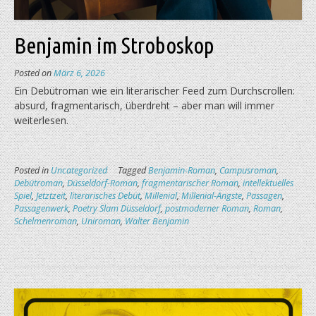
Benjamin im Stroboskop
Posted on
März 6, 2026
Ein Debütroman wie ein literarischer Feed zum Durchscrollen:
absurd, fragmentarisch, überdreht – aber man will immer
weiterlesen.
Posted in
Uncategorized
Tagged
Benjamin-Roman
,
Campusroman
,
Debütroman
,
Düsseldorf-Roman
,
fragmentarischer Roman
,
intellektuelles
Spiel
,
Jetztzeit
,
literarisches Debüt
,
Millenial
,
Millenial-Ängste
,
Passagen
,
Passagenwerk
,
Poetry Slam Düsseldorf
,
postmoderner Roman
,
Roman
,
Schelmenroman
,
Uniroman
,
Walter Benjamin