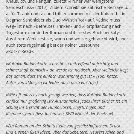
Knaus, dtv und Penguin, zuletzt »Früher war wenigstens
Sendeschluss« (2017). Zudem schreibt sie satirische Beiträge u.
a. für Titanic und taz und tritt zusammen mit der Kabarettistin
Dagmar Schönleber als Duo »Wüst’n’Rot« auf. »Eddie muss
weg« ist nach »Betreutes Trinken« und »Fortpflanzung nach
Tagesform« ihr dritter Roman und ihr erstes Buch bei Satyr.
Aus ihrem Werk liest sie, wann und wo sie gebraucht wird, aber
auch stets regelmäßig bei der Kölner Lesebühne
»Rock’n’Read«.
»Katinka Buddenkotte schreibt so mitreißend aufrichtig und
schmerzhaft komisch – da werde ich neidisch. Aber vielleicht liegt
das daran, dass sie einfach wahnsinnig gut ist.« (Tobi Katze,
Autor von »Morgen ist leider auch noch ein Tag«)
»Wie oft muss es noch gesagt werden, dass Katinka Buddenkotte
einfach nur großartig ist? Ausnahmslos jedes ihrer Bücher ist ein
Schlag ins Gesicht der Humorlosen, Engstirnigen und
Kleinherzigen.« (Jess Jochimsen, SWR-»Nacht der Poeten«)
»Ein Roman an der Schnittstelle von gesellschaftlichem Druck
und eigenen fixen Ideen, über das Scheitern, Neuversuchen und