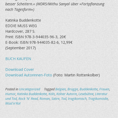
besser Scheitern.« (WDR5/Mithu Sanyal über »Fortpflanzung
nach Tagesform«)
Katinka Buddenkotte
EDDIE MUSS WEG
Hardcover, 287 S.
Print: ISBN 978-3-944035-96-3, 20€
E-Book: ISBN 978-944035-82-6, 12,99€
(September 2017)
BUCH KAUFEN
Download Cover
Download Autorinnen-Foto
(Foto: Martin Rottenkolber)
Posted in
Uncategorized
Tagged
Belgien
,
Brügge
,
Buddenkotte
,
Frauen
,
Humor
,
Katinka Buddenkotte
,
Köln
,
Kölner Autorin
,
Lesebühne
,
Literatur
und Tod
,
Rock 'N' Read
,
Roman
,
Satire
,
Tod
,
tragikomisch
,
Tragikomödie
,
Wüst'n'Rot