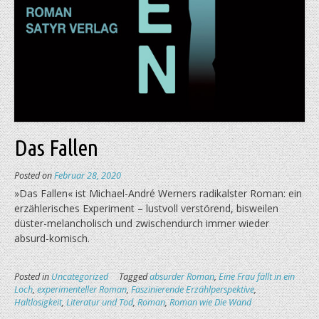
Das Fallen
Posted on
Februar 28, 2020
»Das Fallen« ist Michael-André Werners radikalster Roman: ein
erzählerisches Experiment – lustvoll verstörend, bisweilen
düster-melancholisch und zwischendurch immer wieder
absurd-komisch.
Posted in
Uncategorized
Tagged
absurder Roman
,
Eine Frau fällt in ein
Loch
,
experimenteller Roman
,
Faszinierende Erzählperspektive
,
Haltlosigkeit
,
Literatur und Tod
,
Roman
,
Roman wie Die Wand