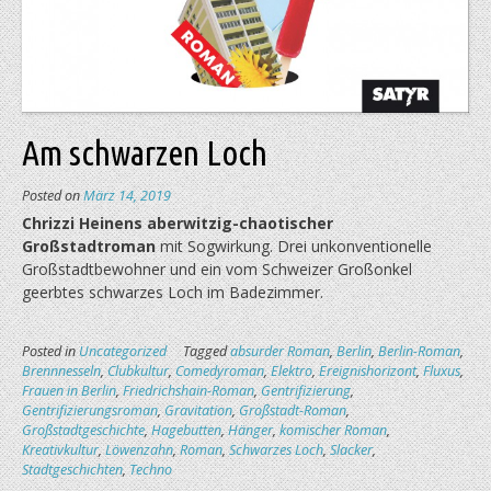
Am schwarzen Loch
Posted on
März 14, 2019
Chrizzi Heinens aberwitzig-chaotischer
Großstadtroman
mit Sogwirkung. Drei unkonventionelle
Großstadtbewohner und ein vom Schweizer Großonkel
geerbtes schwarzes Loch im Badezimmer.
Posted in
Uncategorized
Tagged
absurder Roman
,
Berlin
,
Berlin-Roman
,
Brennnesseln
,
Clubkultur
,
Comedyroman
,
Elektro
,
Ereignishorizont
,
Fluxus
,
Frauen in Berlin
,
Friedrichshain-Roman
,
Gentrifizierung
,
Gentrifizierungsroman
,
Gravitation
,
Großstadt-Roman
,
Großstadtgeschichte
,
Hagebutten
,
Hänger
,
komischer Roman
,
Kreativkultur
,
Löwenzahn
,
Roman
,
Schwarzes Loch
,
Slacker
,
Stadtgeschichten
,
Techno