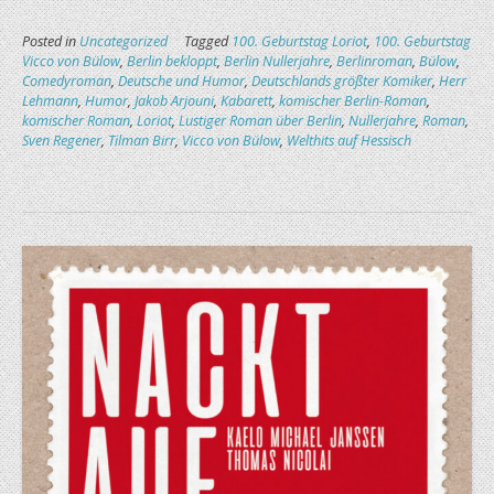
Posted in
Uncategorized
Tagged
100. Geburtstag Loriot
,
100. Geburtstag
Vicco von Bülow
,
Berlin bekloppt
,
Berlin Nullerjahre
,
Berlinroman
,
Bülow
,
Comedyroman
,
Deutsche und Humor
,
Deutschlands größter Komiker
,
Herr
Lehmann
,
Humor
,
Jakob Arjouni
,
Kabarett
,
komischer Berlin-Roman
,
komischer Roman
,
Loriot
,
Lustiger Roman über Berlin
,
Nullerjahre
,
Roman
,
Sven Regener
,
Tilman Birr
,
Vicco von Bülow
,
Welthits auf Hessisch