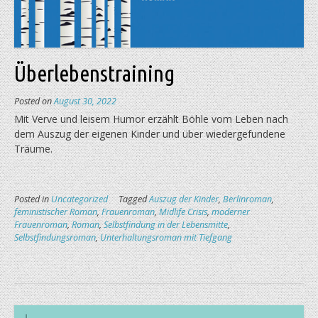
Überlebenstraining
Posted on
August 30, 2022
Mit Verve und leisem Hu­mor erzählt Böhle vom Leben nach
dem Auszug der eigenen Kinder und über wiedergefundene
Träume.
Posted in
Uncategorized
Tagged
Auszug der Kinder
,
Berlinroman
,
feministischer Roman
,
Frauenroman
,
Midlife Crisis
,
moderner
Frauenroman
,
Roman
,
Selbstfindung in der Lebensmitte
,
Selbstfindungsroman
,
Unterhaltungsroman mit Tiefgang