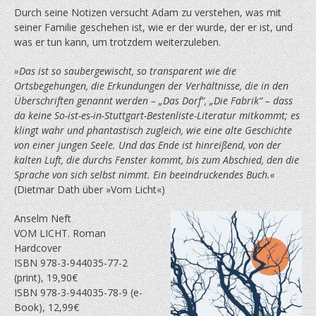
Durch seine Notizen versucht Adam zu verstehen, was mit
seiner Familie geschehen ist, wie er der wurde, der er ist, und
was er tun kann, um trotzdem weiterzuleben.
»
Das ist so saubergewischt, so transparent wie die
Ortsbegehungen, die Erkundungen der Verhältnisse, die in den
Überschriften genannt werden – „Das Dorf“, „Die Fabrik“ – dass
da keine So-ist-es-in-Stuttgart-Bestenliste-Literatur mitkommt; es
klingt wahr und phantastisch zugleich, wie eine alte Geschichte
von einer jungen Seele. Und das Ende ist hinreißend, von der
kalten Luft, die durchs Fenster kommt, bis zum Abschied, den die
Sprache von sich selbst nimmt. Ein beeindruckendes Buch.
«
(Dietmar Dath über »Vom Licht«)
Anselm Neft
VOM LICHT. Roman
Hardcover
ISBN 978-3-944035-77-2
(print), 19,90€
ISBN 978-3-944035-78-9 (e-
Book), 12,99€