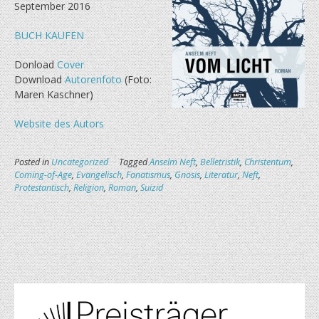
September 2016
BUCH KAUFEN
Donload
Cover
Download
Autorenfoto
(Foto:
Maren Kaschner)
Website des Autors
Posted in
Uncategorized
Tagged
Anselm Neft
,
Belletristik
,
Christentum
,
Coming-of-Age
,
Evangelisch
,
Fanatismus
,
Gnosis
,
Literatur
,
Neft
,
Protestantisch
,
Religion
,
Roman
,
Suizid