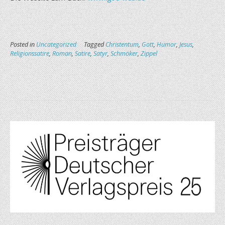
Posted in
Uncategorized
Tagged
Christentum
,
Gott
,
Humor
,
Jesus
,
Religionssatire
,
Roman
,
Satire
,
Satyr
,
Schmöker
,
Zippel