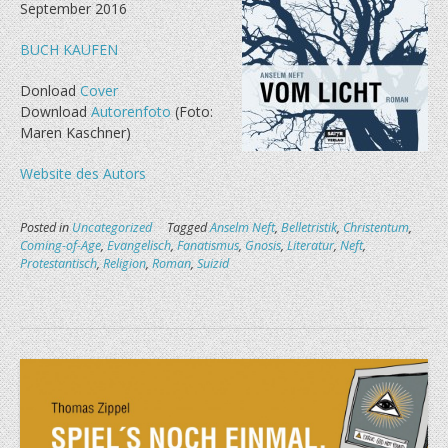
September 2016
BUCH KAUFEN
Donload
Cover
Download
Autorenfoto
(Foto:
Maren Kaschner)
Website des Autors
Posted in
Uncategorized
Tagged
Anselm Neft
,
Belletristik
,
Christentum
,
Coming-of-Age
,
Evangelisch
,
Fanatismus
,
Gnosis
,
Literatur
,
Neft
,
Protestantisch
,
Religion
,
Roman
,
Suizid