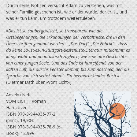
Durch seine Notizen versucht Adam zu verstehen, was mit
seiner Familie geschehen ist, wie er der wurde, der er ist, und
was er tun kann, um trotzdem weiterzuleben.
»
Das ist so saubergewischt, so transparent wie die
Ortsbegehungen, die Erkundungen der Verhältnisse, die in den
Überschriften genannt werden – „Das Dorf“, „Die Fabrik“ – dass
da keine So-ist-es-in-Stuttgart-Bestenliste-Literatur mitkommt; es
klingt wahr und phantastisch zugleich, wie eine alte Geschichte
von einer jungen Seele. Und das Ende ist hinreißend, von der
kalten Luft, die durchs Fenster kommt, bis zum Abschied, den die
Sprache von sich selbst nimmt. Ein beeindruckendes Buch.
«
(Dietmar Dath über »Vom Licht«)
Anselm Neft
VOM LICHT. Roman
Hardcover
ISBN 978-3-944035-77-2
(print), 19,90€
ISBN 978-3-944035-78-9 (e-
Book), 12,99€