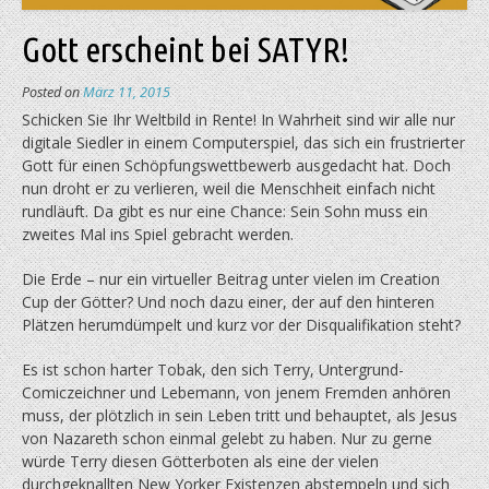
Gott erscheint bei SATYR!
Posted on
März 11, 2015
Schicken Sie Ihr Weltbild in Rente! In Wahrheit sind wir alle nur
digitale Siedler in einem Computerspiel, das sich ein frustrierter
Gott für einen Schöpfungswettbewerb ausgedacht hat. Doch
nun droht er zu verlieren, weil die Menschheit einfach nicht
rundläuft. Da gibt es nur eine Chance: Sein Sohn muss ein
zweites Mal ins Spiel gebracht werden.
Die Erde – nur ein virtueller Beitrag unter vielen im Creation
Cup der Götter? Und noch dazu einer, der auf den hinteren
Plätzen herumdümpelt und kurz vor der Disqualifikation steht?
Es ist schon harter Tobak, den sich Terry, Untergrund-
Comiczeichner und Lebemann, von jenem Fremden anhören
muss, der plötzlich in sein Leben tritt und behauptet, als Jesus
von Nazareth schon einmal gelebt zu haben. Nur zu gerne
würde Terry diesen Götterboten als eine der vielen
durchgeknallten New Yorker Existenzen abstempeln und sich