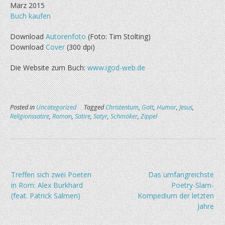
März 2015
Buch kaufen
Download
Autorenfoto
(Foto: Tim Stolting)
Download
Cover
(300 dpi)
Die Website zum Buch:
www.igod-web.de
Posted in
Uncategorized
Tagged
Christentum
,
Gott
,
Humor
,
Jesus
,
Religionssatire
,
Roman
,
Satire
,
Satyr
,
Schmöker
,
Zippel
Beitragsnavigation
Treffen sich zwei Poeten
Das umfangreichste
in Rom: Alex Burkhard
Poetry-Slam-
(feat. Patrick Salmen)
Kompedium der letzten
Jahre