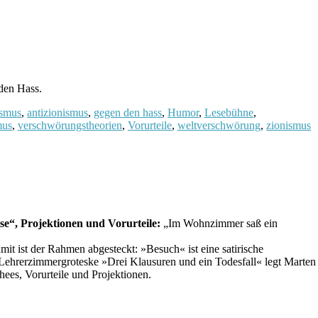
den Hass.
ismus
,
antizionismus
,
gegen den hass
,
Humor
,
Lesebühne
,
mus
,
verschwörungstheorien
,
Vorurteile
,
weltverschwörung
,
zionismus
se“, Projektionen und Vorurteile:
„Im Wohnzimmer saß ein
t ist der Rahmen abgesteckt: »Besuch« ist eine satirische
Lehrerzimmergroteske »Drei Klausuren und ein Todesfall« legt Marten
ees, Vorurteile und Projektionen.