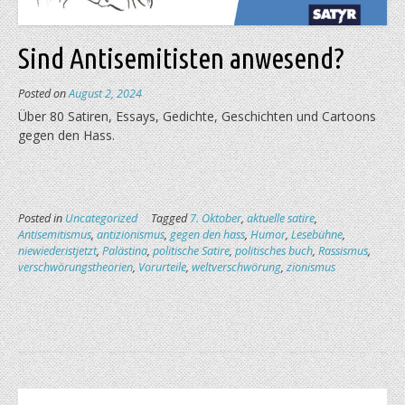
Sind Antisemitisten anwesend?
Posted on
August 2, 2024
Über 80 Satiren, Essays, Gedichte, Geschichten und Cartoons
gegen den Hass.
Posted in
Uncategorized
Tagged
7. Oktober
,
aktuelle satire
,
Antisemitismus
,
antizionismus
,
gegen den hass
,
Humor
,
Lesebühne
,
niewiederistjetzt
,
Palästina
,
politische Satire
,
politisches buch
,
Rassismus
,
verschwörungstheorien
,
Vorurteile
,
weltverschwörung
,
zionismus