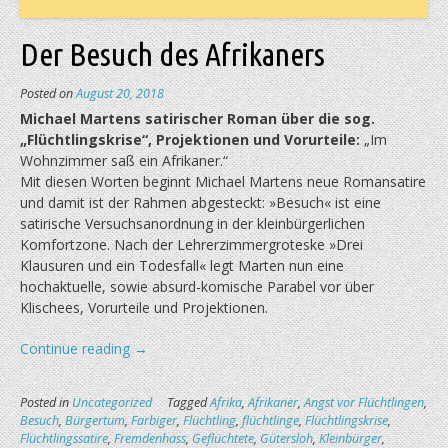
Der Besuch des Afrikaners
Posted on
August 20, 2018
Michael Martens satirischer Roman über die sog.
„Flüchtlingskrise“, Projektionen und Vorurteile:
„Im
Wohnzimmer saß ein Afrikaner.“
Mit diesen Worten beginnt Michael Martens neue Romansatire
und damit ist der Rahmen abgesteckt: »Besuch« ist eine
satirische Versuchsanordnung in der kleinbürgerlichen
Komfortzone. Nach der Lehrerzimmergroteske »Drei
Klausuren und ein Todesfall« legt Marten nun eine
hochaktuelle, sowie absurd-komische Parabel vor über
Klischees, Vorurteile und Projektionen.
„Der
Continue reading
→
Besuch
des
Posted in
Uncategorized
Tagged
Afrika
,
Afrikaner
,
Angst vor Flüchtlingen
,
Afrikaners“
Besuch
,
Bürgertum
,
Farbiger
,
Flüchtling
,
flüchtlinge
,
Flüchtlingskrise
,
Flüchtlingssatire
,
Fremdenhass
,
Geflüchtete
,
Gütersloh
,
Kleinbürger
,