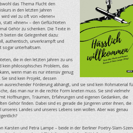
wohl das Thema Flucht den
skurs in den letzten Jahren
 wird viel zu oft von »denen«
, statt »ihnen« – den Geflüchteten
nmal Gehör zu schenken. Die Texte in
h bieten die Gelegenheit dazu:
ll, authentisch, unverkrampft und
zt sogar unterhaltsam.
teten, die in den letzten Jahren zu uns
d kein philosophisches Problem, das
kann, wenn man es nur intensiv genug
 Sie sind kein Projekt, dessen
on ausreichender Förderung abhängt, und sie sind kein Rohmaterial fü
che, das man nur in die rechte Form kneten muss. Sie sind vielmehr
it Hoffnungen, Träumen, Erfahrungen und eigenen Gedanken, die
elten Gehör finden. Dabei sind es gerade die Jüngeren unter ihnen, die 
il unseres Landes und unseres Lebens sein wollen. Aber was genau
igentlich?
von Karsten und Petra Lampe – beide in der Berliner Poetry-Slam-Szen