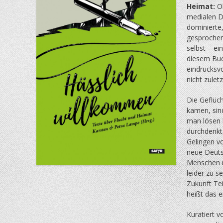
Heimat:
Ob
medialen Di
dominierte,
gesprochen
selbst – ei
diesem Buc
eindrucksvo
nicht zulet
Die Geflüch
kamen, sin
man lösen 
durchdenkt.
Gelingen v
neue Deuts
Menschen m
leider zu s
Zukunft Te
heißt das e
Kuratiert 