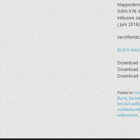
Klappenbros
ISBN 978-3
Inklusive z
( Juni 2018)
Veröffentl
BUCH KAU
Download
Download
Download
Posted in
Unc
flucht
,
flücht
herzlich wil
multikulturell
willkommen
,