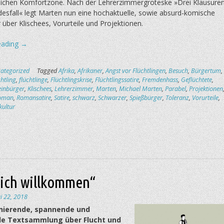
rlichen Komfortzone. Nach der Lehrerzimmergroteske »Drei Klausure
desfall« legt Marten nun eine hochaktuelle, sowie absurd-komische
 über Klischees, Vorurteile und Projektionen.
„Der
eading
→
Besuch
des
ategorized
Tagged
Afrika
,
Afrikaner
,
Angst vor Flüchtlingen
,
Besuch
,
Bürgertum
,
Afrikaners“
chtling
,
flüchtlinge
,
Flüchtlingskrise
,
Flüchtlingssatire
,
Fremdenhass
,
Geflüchtete
,
einbürger
,
Klischees
,
Lehrerzimmer
,
Marten
,
Michael Marten
,
Parabel
,
Projektionen
oman
,
Romansatire
,
Satire
,
schwarz
,
Schwarzer
,
Spießbürger
,
Toleranz
,
Vorurteile
,
ultur
lich willkommen“
i 22, 2018
inierende, spannende und
e Textsammlung über Flucht und