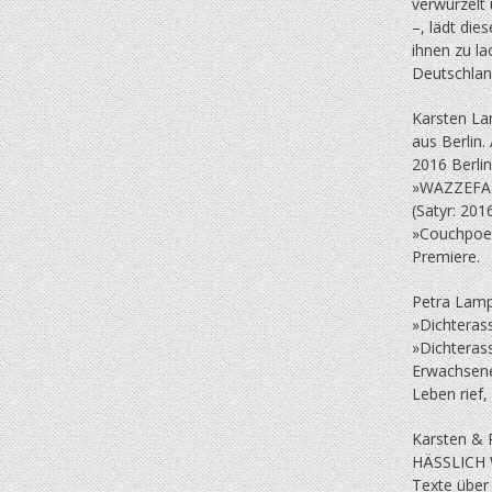
verwurzelt 
–, lädt die
ihnen zu l
Deutschland
Karsten La
aus Berlin. 
2016 Berli
»WAZZEFAK 
(Satyr: 201
»Couchpoet
Premiere.
Petra Lamp
»Dichteras
»Dichterass
Erwachsenen
Leben rief,
Karsten & 
HÄSSLICH
Texte über