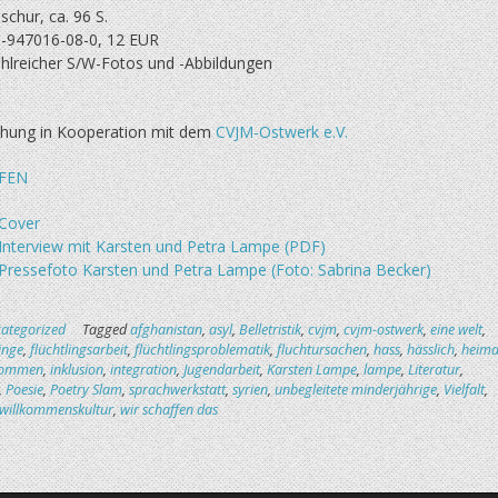
chur, ca. 96 S.
-947016-08-0, 12 EUR
ahlreicher S/W-Fotos und -Abbildungen
ichung in Kooperation mit dem
CVJM-Ostwerk e.V.
FEN
Cover
Interview mit Karsten und Petra Lampe (PDF)
Pressefoto Karsten und Petra Lampe (Foto: Sabrina Becker)
ategorized
Tagged
afghanistan
,
asyl
,
Belletristik
,
cvjm
,
cvjm-ostwerk
,
eine welt
,
linge
,
flüchtlingsarbeit
,
flüchtlingsproblematik
,
fluchtursachen
,
hass
,
hässlich
,
heima
lkommen
,
inklusion
,
integration
,
Jugendarbeit
,
Karsten Lampe
,
lampe
,
Literatur
,
,
Poesie
,
Poetry Slam
,
sprachwerkstatt
,
syrien
,
unbegleitete minderjährige
,
Vielfalt
,
willkommenskultur
,
wir schaffen das