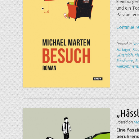
kleinbürge
und ein To
Parabel vor
Continue r
Posted in
Unc
Farbiger
,
Flü
Gütersloh
,
Kl
Rassismus
,
R
willkommensk
„Häss
Posted on
Ma
Eine fasz
berührend