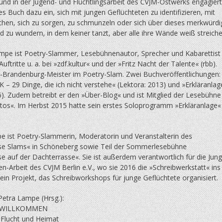
und in der Jugend- und Flüchtlingsarbeit des CVJM-Ostwerks engagiert
ses Buch dazu ein, sich mit jungen Geflüchteten zu identifizieren, mit
achen, sich zu sorgen, zu schmunzeln oder sich über dieses merkwürdi
 zu wundern, in dem keiner tanzt, aber alle ihre Wände weiß streiche
mpe ist Poetry-Slammer, Lesebühnenautor, Sprecher und Kabarettist
Auftritte u. a. bei »zdf.kultur« und der »Fritz Nacht der Talente« (rbb).
n-Brandenburg-Meister im Poetry-Slam. Zwei Buchveröffentlichungen:
– 29 Dinge, die ich nicht verstehe« (Lektora: 2013) und »Erkläranlag
6). Zudem betreibt er den »Über-Blog« und ist Mitglied der Lesebühne
os«. Im Herbst 2015 hatte sein erstes Soloprogramm »Erkläranlage«
e ist Poetry-Slammerin, Moderatorin und Veranstalterin des
se Slams« in Schöneberg sowie Teil der Sommerlesebühne
e auf der Dachterrasse«. Sie ist außerdem verantwortlich für die Jung
-Arbeit des CVJM Berlin e.V., wo sie 2016 die »Schreibwerkstatt« ins
 ein Projekt, das Schreibworkshops für junge Geflüchtete organisiert.
Petra Lampe (Hrsg.):
 WILLKOMMEN
 Flucht und Heimat