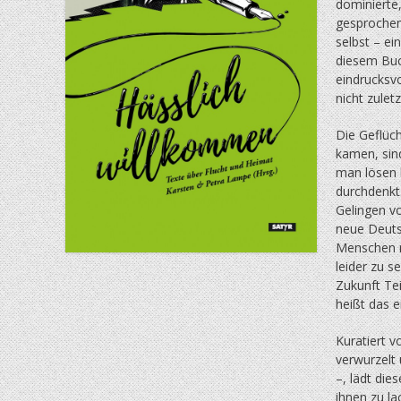
dominierte,
gesprochen
selbst – ei
diesem Buc
eindrucksvo
nicht zulet
Die Geflüch
kamen, sin
man lösen 
durchdenkt.
Gelingen v
neue Deuts
Menschen m
leider zu s
Zukunft Te
heißt das e
Kuratiert 
verwurzelt 
–, lädt die
ihnen zu l