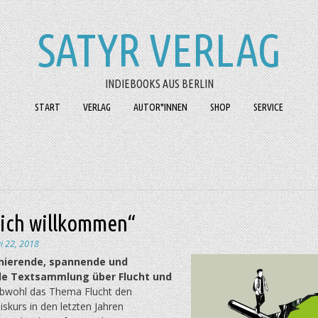
SATYR VERLAG
INDIEBOOKS AUS BERLIN
START
VERLAG
AUTOR*INNEN
SHOP
SERVICE
lich willkommen“
i 22, 2018
inierende, spannende und
e Textsammlung über Flucht und
wohl das Thema Flucht den
skurs in den letzten Jahren