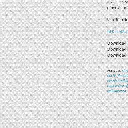
Inklusive z
( Juni 2018)
Veröffentl
BUCH KAU
Download
Download
Download
Posted in
Unc
flucht
,
flücht
herzlich wil
multikulturell
willkommen
,