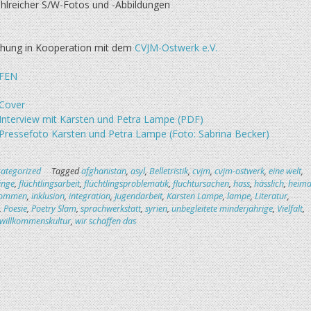
ahlreicher S/W-Fotos und -Abbildungen
ichung in Kooperation mit dem
CVJM-Ostwerk e.V.
FEN
Cover
Interview mit Karsten und Petra Lampe (PDF)
Pressefoto Karsten und Petra Lampe (Foto: Sabrina Becker)
ategorized
Tagged
afghanistan
,
asyl
,
Belletristik
,
cvjm
,
cvjm-ostwerk
,
eine welt
,
linge
,
flüchtlingsarbeit
,
flüchtlingsproblematik
,
fluchtursachen
,
hass
,
hässlich
,
heima
lkommen
,
inklusion
,
integration
,
Jugendarbeit
,
Karsten Lampe
,
lampe
,
Literatur
,
,
Poesie
,
Poetry Slam
,
sprachwerkstatt
,
syrien
,
unbegleitete minderjährige
,
Vielfalt
,
willkommenskultur
,
wir schaffen das