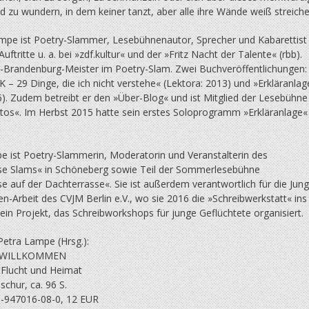
 zu wundern, in dem keiner tanzt, aber alle ihre Wände weiß streiche
mpe ist Poetry-Slammer, Lesebühnenautor, Sprecher und Kabarettist
Auftritte u. a. bei »zdf.kultur« und der »Fritz Nacht der Talente« (rbb).
n-Brandenburg-Meister im Poetry-Slam. Zwei Buchveröffentlichungen:
– 29 Dinge, die ich nicht verstehe« (Lektora: 2013) und »Erkläranlag
6). Zudem betreibt er den »Über-Blog« und ist Mitglied der Lesebühne
os«. Im Herbst 2015 hatte sein erstes Soloprogramm »Erkläranlage«
e ist Poetry-Slammerin, Moderatorin und Veranstalterin des
se Slams« in Schöneberg sowie Teil der Sommerlesebühne
e auf der Dachterrasse«. Sie ist außerdem verantwortlich für die Jung
-Arbeit des CVJM Berlin e.V., wo sie 2016 die »Schreibwerkstatt« ins
 ein Projekt, das Schreibworkshops für junge Geflüchtete organisiert.
Petra Lampe (Hrsg.):
 WILLKOMMEN
 Flucht und Heimat
chur, ca. 96 S.
-947016-08-0, 12 EUR