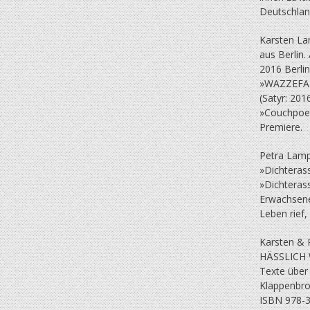
Deutschland
Karsten La
aus Berlin. 
2016 Berli
»WAZZEFAK 
(Satyr: 201
»Couchpoet
Premiere.
Petra Lamp
»Dichteras
»Dichterass
Erwachsenen
Leben rief,
Karsten & 
HÄSSLICH
Texte über
Klappenbros
ISBN 978-3