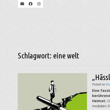
Schlagwort:
eine welt
„Häss
Posted on
Ma
Eine fasz
berührend
Heimat:
Ob
medialen Di