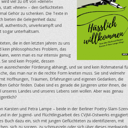
 wird viel zu oft von »denen«
, statt »ihnen« – den Geflüchteten
nmal Gehör zu schenken. Die Texte in
h bieten die Gelegenheit dazu:
ll, authentisch, unverkrampft und
zt sogar unterhaltsam.
teten, die in den letzten Jahren zu uns
d kein philosophisches Problem, das
kann, wenn man es nur intensiv genug
 Sie sind kein Projekt, dessen
on ausreichender Förderung abhängt, und sie sind kein Rohmaterial fü
che, das man nur in die rechte Form kneten muss. Sie sind vielmehr
it Hoffnungen, Träumen, Erfahrungen und eigenen Gedanken, die
elten Gehör finden. Dabei sind es gerade die Jüngeren unter ihnen, die 
il unseres Landes und unseres Lebens sein wollen. Aber was genau
igentlich?
von Karsten und Petra Lampe – beide in der Berliner Poetry-Slam-Szen
und in der Jugend- und Flüchtlingsarbeit des CVJM-Ostwerks engagiert
ses Buch dazu ein, sich mit jungen Geflüchteten zu identifizieren, mit
achen, sich zu sorgen, zu schmunzeln oder sich über dieses merkwürdi