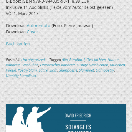
E-Book: ISBN 978-3-944035-90-1, 8,99 EUR
Inklusive 11 Audiolinks (Texte vom Autor selbst gelesen)
VÖ: 1. März 2017
Download
Autorenfoto
(Foto: Pierre Jarawan)
Download
Cover
Buch kaufen
Posted in
Uncategorized
Tagged
Alex Burkhard
,
Geschichten
,
Humor
,
Kabarett
,
Lesebühne
,
Literarisches Kabarett
,
Lustige Geschichten
,
München
,
Poesie
,
Poetry Slam
,
Satire
,
Slam
,
Slampoesie
,
Slampoet
,
Slampoetry
,
Unnötig kompliziert