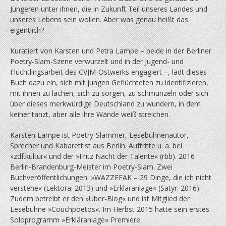
Jüngeren unter ihnen, die in Zukunft Teil unseres Landes und
unseres Lebens sein wollen. Aber was genau heißt das
eigentlich?
Kuratiert von Karsten und Petra Lampe – beide in der Berliner
Poetry-Slam-Szene verwurzelt und in der Jugend- und
Flüchtlingsarbeit des CVJM-Ostwerks engagiert –, lädt dieses
Buch dazu ein, sich mit jungen Geflüchteten zu identifizieren,
mit ihnen zu lachen, sich zu sorgen, zu schmunzeln oder sich
über dieses merkwürdige Deutschland zu wundern, in dem
keiner tanzt, aber alle ihre Wände weiß streichen.
Karsten Lampe ist Poetry-Slammer, Lesebühnenautor,
Sprecher und Kabarettist aus Berlin. Auftritte u. a. bei
»zdf.kultur« und der »Fritz Nacht der Talente« (rbb). 2016
Berlin-Brandenburg-Meister im Poetry-Slam. Zwei
Buchveröffentlichungen: »WAZZEFAK – 29 Dinge, die ich nicht
verstehe« (Lektora: 2013) und »Erkläranlage« (Satyr: 2016).
Zudem betreibt er den »Über-Blog« und ist Mitglied der
Lesebühne »Couchpoetos«. Im Herbst 2015 hatte sein erstes
Soloprogramm »Erkläranlage« Premiere.