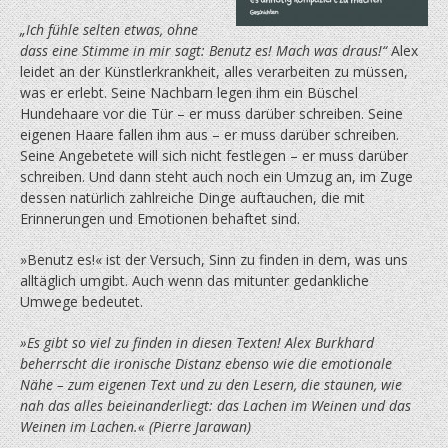
„Ich fühle selten etwas, ohne
dass eine Stimme in mir sagt: Benutz es! Mach was draus!“
Alex
leidet an der Künstlerkrankheit, alles verarbeiten zu müssen,
was er erlebt. Seine Nachbarn legen ihm ein Büschel
Hundehaare vor die Tür – er muss darüber schreiben. Seine
eigenen Haare fallen ihm aus – er muss darüber schreiben.
Seine Angebetete will sich nicht festlegen – er muss darüber
schreiben. Und dann steht auch noch ein Umzug an, im Zuge
dessen natürlich zahlreiche Dinge auftauchen, die mit
Erinnerungen und Emotionen behaftet sind.
»Benutz es!« ist der Versuch, Sinn zu finden in dem, was uns
alltäglich umgibt. Auch wenn das mitunter gedankliche
Umwege bedeutet.
»Es gibt so viel zu finden in diesen Texten! Alex Burkhard
beherrscht die ironische Distanz ebenso wie die emotionale
Nähe – zum eigenen Text und zu den Lesern, die staunen, wie
nah das alles beieinanderliegt: das Lachen im Weinen und das
Weinen im Lachen.« (Pierre Jarawan)