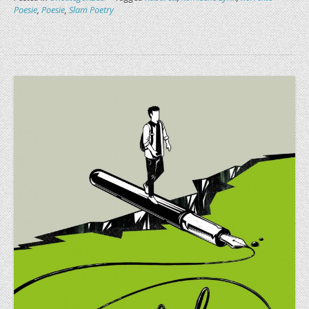
Poesie
,
Poesie
,
Slam Poetry