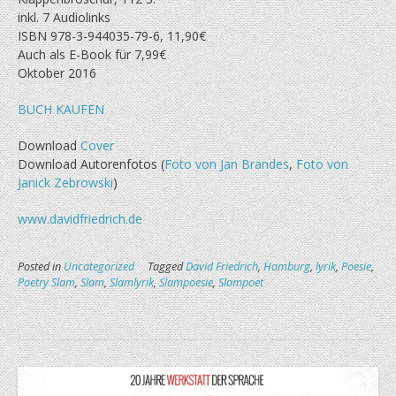
inkl. 7 Audiolinks
ISBN 978-3-944035-79-6, 11,90€
Auch als E-Book für 7,99€
Oktober 2016
BUCH KAUFEN
Download
Cover
Download Autorenfotos (
Foto von Jan Brandes
,
Foto von
Janick Zebrowski
)
www.davidfriedrich.de
Posted in
Uncategorized
Tagged
David Friedrich
,
Hamburg
,
lyrik
,
Poesie
,
Poetry Slam
,
Slam
,
Slamlyrik
,
Slampoesie
,
Slampoet