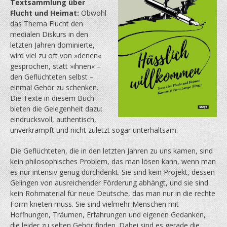
Textsammlung über
Flucht und Heimat:
Obwohl
das Thema Flucht den
medialen Diskurs in den
letzten Jahren dominierte,
wird viel zu oft von »denen«
gesprochen, statt »ihnen« –
den Geflüchteten selbst –
einmal Gehör zu schenken.
Die Texte in diesem Buch
bieten die Gelegenheit dazu:
eindrucksvoll, authentisch,
unverkrampft und nicht zuletzt sogar unterhaltsam.
Die Geflüchteten, die in den letzten Jahren zu uns kamen, sind
kein philosophisches Problem, das man lösen kann, wenn man
es nur intensiv genug durchdenkt. Sie sind kein Projekt, dessen
Gelingen von ausreichender Förderung abhängt, und sie sind
kein Rohmaterial für neue Deutsche, das man nur in die rechte
Form kneten muss. Sie sind vielmehr Menschen mit
Hoffnungen, Träumen, Erfahrungen und eigenen Gedanken,
die leider zu selten Gehör finden. Dabei sind es gerade die