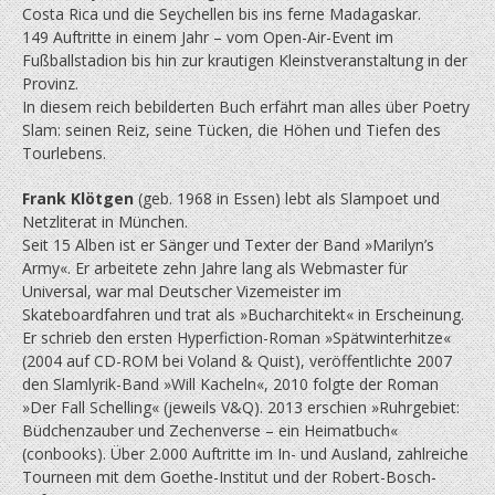
Costa Rica und die Seychellen bis ins ferne Madagaskar.
149 Auftritte in einem Jahr – vom Open-Air-Event im
Fußballstadion bis hin zur krautigen Kleinstveranstaltung in der
Provinz.
In diesem reich bebilderten Buch erfährt man alles über Poetry
Slam: seinen Reiz, seine Tücken, die Höhen und Tiefen des
Tourlebens.
Frank Klötgen
(geb. 1968 in Essen) lebt als Slampoet und
Netzliterat in München.
Seit 15 Alben ist er Sänger und Texter der Band »Marilyn’s
Army«. Er arbeitete zehn Jahre lang als Webmaster für
Universal, war mal Deutscher Vizemeister im
Skateboardfahren und trat als »Bucharchitekt« in Erscheinung.
Er schrieb den ersten Hyperfiction-Roman »Spät­winterhitze«
(2004 auf CD-ROM bei Voland & Quist), veröffentlichte 2007
den Slamlyrik-Band »Will Kacheln«, 2010 folgte der Roman
»Der Fall Schelling« (jeweils V&Q). 2013 erschien »Ruhrgebiet:
Büdchenzauber und Zechenverse – ein Heimatbuch«
(conbooks). Über 2.000 Auftritte im In- und Ausland, zahlreiche
Tourneen mit dem Goethe-Institut und der Robert-Bosch-