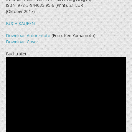
ISBN: 978-3-944035-95-6 (Print), 21 EUR
(Oktober 2017)
BUCH KAUFEN
Download Autorenfoto
(Foto: Ken Yamamoto)
Download Cover
Buchtrailer: