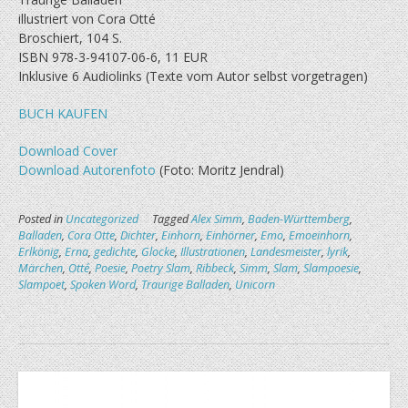
illustriert von Cora Otté
Broschiert, 104 S.
ISBN 978-3-94107-06-6, 11 EUR
Inklusive 6 Audiolinks (Texte vom Autor selbst vorgetragen)
BUCH KAUFEN
Download Cover
Download Autorenfoto
(Foto: Moritz Jendral)
Posted in
Uncategorized
Tagged
Alex Simm
,
Baden-Württemberg
,
Balladen
,
Cora Otte
,
Dichter
,
Einhorn
,
Einhörner
,
Emo
,
Emoeinhorn
,
Erlkönig
,
Erna
,
gedichte
,
Glocke
,
Illustrationen
,
Landesmeister
,
lyrik
,
Märchen
,
Otté
,
Poesie
,
Poetry Slam
,
Ribbeck
,
Simm
,
Slam
,
Slampoesie
,
Slampoet
,
Spoken Word
,
Traurige Balladen
,
Unicorn