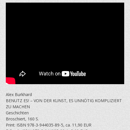
Alex Burkhard
BENUTZ ES! – VON DER KUNST, ES UNNÖTIG KOMPLIZIERT
ZU MACHEN
Geschichten
Broschiert, 160 S.
Print: ISBN 978-3-944035-89-5, ca. 11,90 EUR