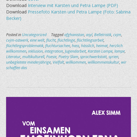
Download
Interview mit Karsten und Petra Lampe (PDF)
Download
Pressefoto Karsten und Petra Lampe (Foto: Sabrina
Becker)
Posted in
Uncategorized
Tagged
afghanistan
,
asyl
,
Belletristik
,
cvjm
,
cvjm-ostwerk
,
eine welt
,
flucht
,
flüchtlinge
,
flüchtlingsarbeit
,
flüchtlingsproblematik
,
fluchtursachen
,
hass
,
hässlich
,
heimat
,
herzlich
willkommen
,
inklusion
,
integration
,
Jugendarbeit
,
Karsten Lampe
,
lampe
,
Literatur
,
multikulturell
,
Poesie
,
Poetry Slam
,
sprachwerkstatt
,
syrien
,
unbegleitete minderjährige
,
Vielfalt
,
willkommen
,
willkommenskultur
,
wir
schaffen das