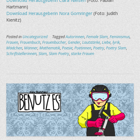
Download Herausgeberin Clara Nielsen
(Foto: Fabian
Hartmann)
Download Herausgeberin Nora Gomringer
(Foto: Judith
Kienitz)
Posted in
Uncategorized
Tagged
Autorinnen
,
Female Slam
,
Feminismus
,
Frauen
,
Frauenbuch
,
Frauenbücher
,
Gender
,
Lautstärke
,
Liebe
,
lyrik
,
Mädchen
,
Männer
,
Mathematik
,
Poesie
,
Poetinnen
,
Poetry
,
Poetry Slam
,
Schriftstellerinnen
,
Slam
,
Slam Poetry
,
starke Frauen