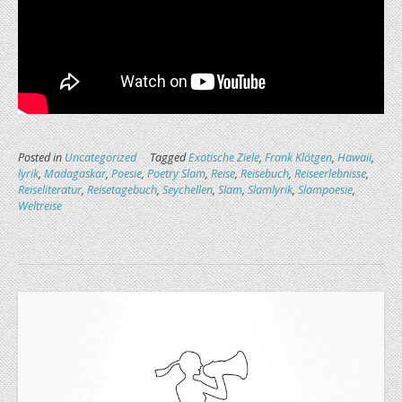
Posted in
Uncategorized
Tagged
Exotische Ziele
,
Frank Klötgen
,
Hawaii
,
lyrik
,
Madagaskar
,
Poesie
,
Poetry Slam
,
Reise
,
Reisebuch
,
Reiseerlebnisse
,
Reiseliteratur
,
Reisetagebuch
,
Seychellen
,
Slam
,
Slamlyrik
,
Slampoesie
,
Weltreise