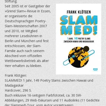
Stiftung.
Seit 2005 ist er Gastgeber der
»Grend Slam«-Revue in Essen,
er organisierte die
Deutschsprachigen Poetry-
Slam-Meisterschaften 2007
und 2010, ist Mitglied
mehrerer Lesebühnen in
Berlin und München und fest
entschlossen, der Slam-
Familie auch nach seinem
Abschied vom offiziellen
Wettbewerbsbetrieb als alter
Herr erhalten zu bleiben.
Frank Klötgen:
SLAMMED! 1 Jahr, 149 Poetry Slams zwischen Hawaii und
Madagaskar
Hardcover, 296 S.
Buch inklusive 16-seitigem Farbfototeil, ca. 30 SW-
Abbildungen, 29 Web-Exkursen und 11 Audiolinks (11 Gedichte
der Slammed!-Tour, vom Autor vorgetragen)