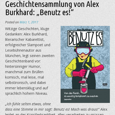
Geschichtensammlung von Alex
Burkhard: „Benutz es!“
Posted on
März 1, 2017
Witzige Geschichten, kluge
Gedanken: Alex Burkhard,
literarischer Kabarettist,
erfolgreicher Slampoet und
Lesebühnenautor aus
München, legt seinen zweiten
Geschichtenband vor:
hintersinniger Humor,
manchmal zum Brüllen
komisch, mal leise, mal
selbstironisch, und dabei
immer lebensklug und auf
sprachlich hohem Niveau.
„Ich fühle selten etwas, ohne
dass eine Stimme in mir sagt: Benutz es! Mach was draus!“
Alex
leidet an der Künstlerkrankheit, alles verarbeiten zu müssen,