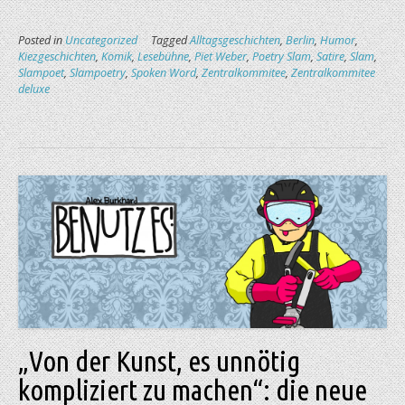
Posted in
Uncategorized
Tagged
Alltagsgeschichten
,
Berlin
,
Humor
,
Kiezgeschichten
,
Komik
,
Lesebühne
,
Piet Weber
,
Poetry Slam
,
Satire
,
Slam
,
Slampoet
,
Slampoetry
,
Spoken Word
,
Zentralkommitee
,
Zentralkommitee
deluxe
„Von der Kunst, es unnötig
kompliziert zu machen“: die neue