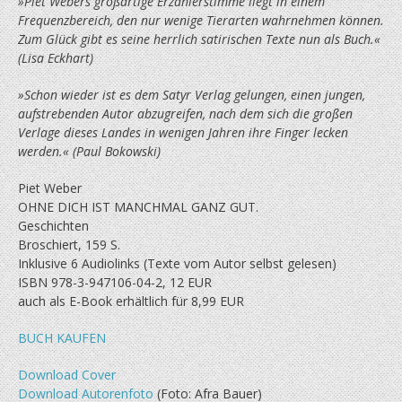
»Piet Webers großartige Erzählerstimme liegt in einem
Frequenzbereich, den nur wenige Tierarten wahrnehmen können.
Zum Glück gibt es seine herrlich satirischen Texte nun als Buch.«
(Lisa Eckhart)
»Schon wieder ist es dem Satyr Verlag gelungen, einen jungen,
aufstrebenden Autor abzugreifen, nach dem sich die großen
Verlage dieses Landes in wenigen Jahren ihre Finger lecken
werden.« (Paul Bokowski)
Piet Weber
OHNE DICH IST MANCHMAL GANZ GUT.
Geschichten
Broschiert, 159 S.
Inklusive 6 Audiolinks (Texte vom Autor selbst gelesen)
ISBN 978-3-947106-04-2, 12 EUR
auch als E-Book erhältlich für 8,99 EUR
BUCH KAUFEN
Download Cover
Download Autorenfoto
(Foto: Afra Bauer)