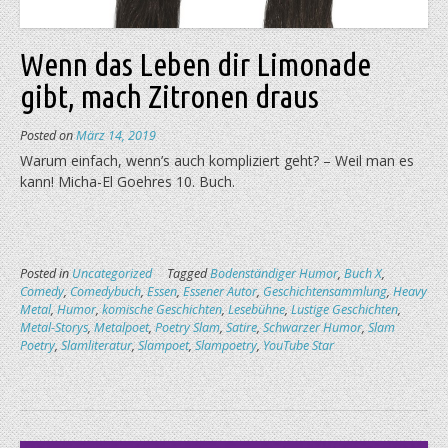
Wenn das Leben dir Limonade
gibt, mach Zitronen draus
Posted on
März 14, 2019
Warum einfach, wenn’s auch kompliziert geht? – Weil man es
kann! Micha-El Goehres 10. Buch.
Posted in
Uncategorized
Tagged
Bodenständiger Humor
,
Buch X
,
Comedy
,
Comedybuch
,
Essen
,
Essener Autor
,
Geschichtensammlung
,
Heavy
Metal
,
Humor
,
komische Geschichten
,
Lesebühne
,
Lustige Geschichten
,
Metal-Storys
,
Metalpoet
,
Poetry Slam
,
Satire
,
Schwarzer Humor
,
Slam
Poetry
,
Slamliteratur
,
Slampoet
,
Slampoetry
,
YouTube Star