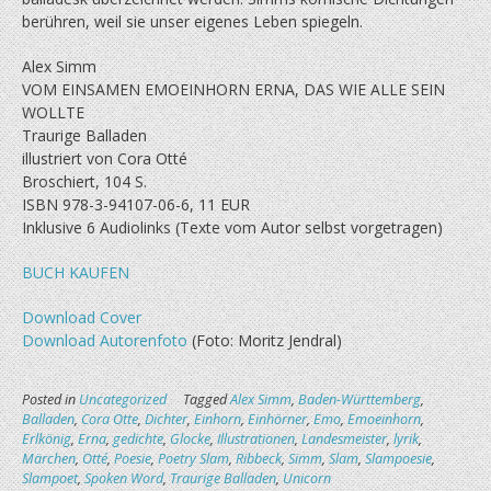
berühren, weil sie unser eigenes Leben spiegeln.
Alex Simm
VOM EINSAMEN EMOEINHORN ERNA, DAS WIE ALLE SEIN
WOLLTE
Traurige Balladen
illustriert von Cora Otté
Broschiert, 104 S.
ISBN 978-3-94107-06-6, 11 EUR
Inklusive 6 Audiolinks (Texte vom Autor selbst vorgetragen)
BUCH KAUFEN
Download Cover
Download Autorenfoto
(Foto: Moritz Jendral)
Posted in
Uncategorized
Tagged
Alex Simm
,
Baden-Württemberg
,
Balladen
,
Cora Otte
,
Dichter
,
Einhorn
,
Einhörner
,
Emo
,
Emoeinhorn
,
Erlkönig
,
Erna
,
gedichte
,
Glocke
,
Illustrationen
,
Landesmeister
,
lyrik
,
Märchen
,
Otté
,
Poesie
,
Poetry Slam
,
Ribbeck
,
Simm
,
Slam
,
Slampoesie
,
Slampoet
,
Spoken Word
,
Traurige Balladen
,
Unicorn