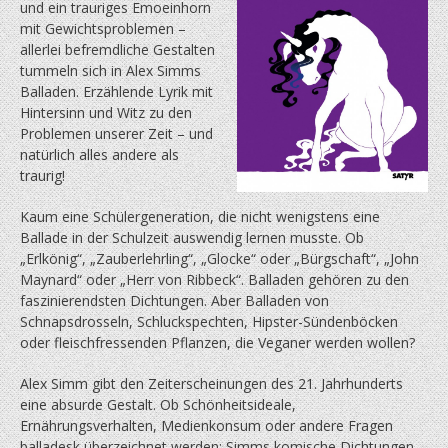
und ein trauriges Emoeinhorn
mit Gewichtsproblemen –
allerlei befremdliche Gestalten
tummeln sich in Alex Simms
Balladen. Erzählende Lyrik mit
Hintersinn und Witz zu den
Problemen unserer Zeit – und
natürlich alles andere als
traurig!
Kaum eine Schülergeneration, die nicht wenigstens eine
Ballade in der Schulzeit auswendig lernen musste. Ob
„Erlkönig“, „Zauberlehrling“, „Glocke“ oder „Bürgschaft“, „John
Maynard“ oder „Herr von Ribbeck“. Balladen gehören zu den
faszinierendsten Dichtungen. Aber Balladen von
Schnapsdrosseln, Schluckspechten, Hipster-Sündenböcken
oder fleischfressenden Pflanzen, die Veganer werden wollen?
Alex Simm gibt den Zeiterscheinungen des 21. Jahrhunderts
eine absurde Gestalt. Ob Schönheitsideale,
Ernährungsverhalten, Medienkonsum oder andere Fragen
balladesk überzeichnet werden: Simms komische Dichtungen