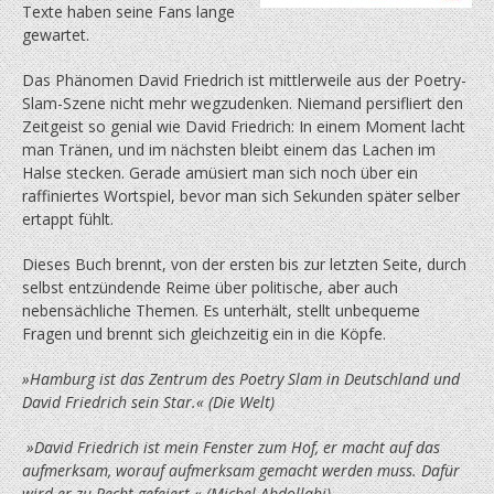
Texte haben seine Fans lange
gewartet.
Das Phänomen David Friedrich ist mittlerweile aus der Poetry-
Slam-Szene nicht mehr wegzudenken. Niemand persifliert den
Zeitgeist so genial wie David Friedrich: In einem Moment lacht
man Tränen, und im nächsten bleibt einem das Lachen im
Halse stecken. Gerade amüsiert man sich noch über ein
raffiniertes Wortspiel, bevor man sich Sekunden später selber
ertappt fühlt.
Dieses Buch brennt, von der ersten bis zur letzten Seite, durch
selbst entzündende Reime über politische, aber auch
nebensächliche Themen. Es unterhält, stellt unbequeme
Fragen und brennt sich gleichzeitig ein in die Köpfe.
»Hamburg ist das Zentrum des Poetry Slam in Deutschland und
David Friedrich sein Star.« (Die Welt)
»David Friedrich ist mein Fenster zum Hof, er macht auf das
aufmerksam, worauf aufmerksam gemacht werden muss. Dafür
wird er zu Recht gefeiert.« (Michel Abdollahi)