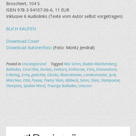
Broschiert, 104 S.
ISBN 978-3-94107-06-6, 11 EUR
Inklusive 6 Audiolinks (Texte vom Autor selbst vorgetragen)
BUCH KAUFEN
Download Cover
Download Autorenfoto
(Foto: Moritz Jendral)
Posted in
Uncategorized
Tagged
Alex Simm
,
Baden-Württemberg
,
Balladen
,
Cora Otte
,
Dichter
,
Einhorn
,
Einhörner
,
Emo
,
Emoeinhorn
,
Erlkönig
,
Erna
,
gedichte
,
Glocke
,
Illustrationen
,
Landesmeister
,
lyrik
,
Märchen
,
Otté
,
Poesie
,
Poetry Slam
,
Ribbeck
,
Simm
,
Slam
,
Slampoesie
,
Slampoet
,
Spoken Word
,
Traurige Balladen
,
Unicorn