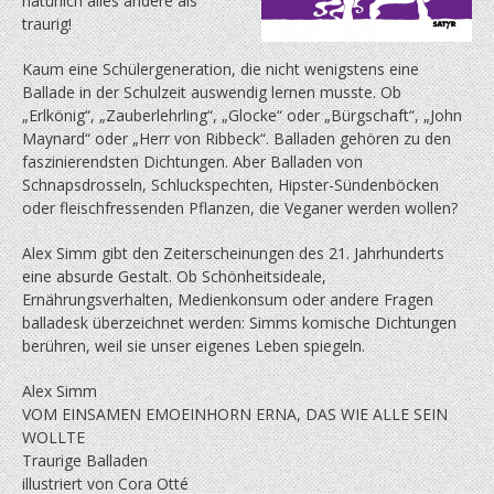
natürlich alles andere als
traurig!
Kaum eine Schülergeneration, die nicht wenigstens eine
Ballade in der Schulzeit auswendig lernen musste. Ob
„Erlkönig“, „Zauberlehrling“, „Glocke“ oder „Bürgschaft“, „John
Maynard“ oder „Herr von Ribbeck“. Balladen gehören zu den
faszinierendsten Dichtungen. Aber Balladen von
Schnapsdrosseln, Schluckspechten, Hipster-Sündenböcken
oder fleischfressenden Pflanzen, die Veganer werden wollen?
Alex Simm gibt den Zeiterscheinungen des 21. Jahrhunderts
eine absurde Gestalt. Ob Schönheitsideale,
Ernährungsverhalten, Medienkonsum oder andere Fragen
balladesk überzeichnet werden: Simms komische Dichtungen
berühren, weil sie unser eigenes Leben spiegeln.
Alex Simm
VOM EINSAMEN EMOEINHORN ERNA, DAS WIE ALLE SEIN
WOLLTE
Traurige Balladen
illustriert von Cora Otté