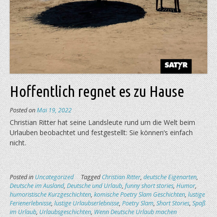
Hoffentlich regnet es zu Hause
Posted on
Mai 19, 2022
Christian Ritter hat seine Landsleute rund um die Welt beim
Urlauben beobachtet und festgestellt: Sie können’s einfach
nicht.
Posted in
Uncategorized
Tagged
Christian Ritter
,
deutsche Eigenarten
,
Deutsche im Ausland
,
Deutsche und Urlaub
,
funny short stories
,
Humor
,
humoristische Kurzgeschichten
,
komische Poetry Slam Geschichten
,
lustige
Ferienerlebnisse
,
lustige Urlaubserlebnisse
,
Poetry Slam
,
Short Stories
,
Spaß
im Urlaub
,
Urlaubsgeschichten
,
Wenn Deutsche Urlaub machen