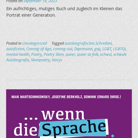
Posted on
September 18, 2023
Ein aufrichtiges, mutiges Buch und zugleich im Kleinen das
Porträt einer Generation.
Posted in
Uncategorized
Tagged
autobiografisches Schreiben
,
autofiction
,
Coming-of-Age
,
coming-out
,
Depression
,
gay
,
LGBT
,
LGBTQI
,
mental health
,
Poetry
,
Poetry Slam
,
queer
,
queer as folk
,
schwul
,
schwule
Autobiografie
,
Slampoetry
,
Storys