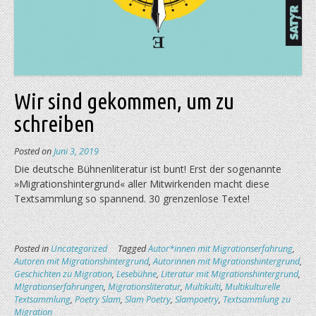
Wir sind gekommen, um zu
schreiben
Posted on
Juni 3, 2019
Die deutsche Bühnenliteratur ist bunt! Erst der sogenannte
»Migrationshintergrund« aller Mitwirkenden macht diese
Textsammlung so spannend. 30 grenzenlose Texte!
Posted in
Uncategorized
Tagged
Autor*innen mit Migrationserfahrung
,
Autoren mit Migrationshintergrund
,
Autorinnen mit Migrationshintergrund
,
Geschichten zu Migration
,
Lesebühne
,
Literatur mit Migrationshintergrund
,
MIgrationserfahrungen
,
Migrationsliteratur
,
Multikulti
,
Multikulturelle
Textsammlung
,
Poetry Slam
,
Slam Poetry
,
Slampoetry
,
Textsammlung zu
Migration