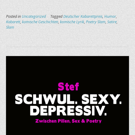
Posted in
Uncategorized
Tagged
Deutscher Kabarettpreis
,
Humor
,
Kabarett
,
komische Geschichten
,
komische Lyrik
,
Poetry Slam
,
Satire
,
Slam