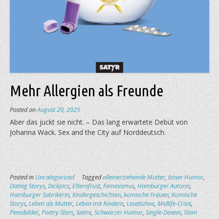
Mehr Allergien als Freunde
Posted on
August 20, 2025
Aber das juckt sie nicht. – Das lang erwartete Debüt von
Johanna Wack. Sex and the City auf Norddeutsch.
Posted in
Uncategorized
Tagged
alleinerziehende Mutter
,
böser Humor
,
Dating Storys
,
Dickpics
,
Elternfrust
,
Feminismus
,
Hamburger Autorin
,
Hamburger Satirikerin
,
Kindergeschichten
,
komische Frauen
,
Komische
Storys
,
Leben als Mutter
,
Leben mit Kindern
,
Lesebühne
,
Midlife-Crisis
,
Penisbilder
,
Poetry Slam
,
Satire
,
Schwarzer Humor
,
Single-Dasein
,
Slam