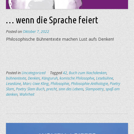
… wenn die Sprache feiert
Posted on
Oktober 7, 2022
Philosophische Bühnentexte machen Lust aufs Denken!
Posted in
Uncategorized
Tagged
42
,
Buch zum Nachdenken
,
bühnentexte
,
Denken
,
Känguruh
,
komische Philosophie
,
Lesebühne
,
Lesedüne
,
Marc-Uwe Kling
,
Philosophie
,
Philosophie-Anthologie
,
Poetry
Slam
,
Poetry Slam Buch
,
precht
,
sinn des Lebens
,
Slampoetry
,
spaß am
denken
,
Wahrheit