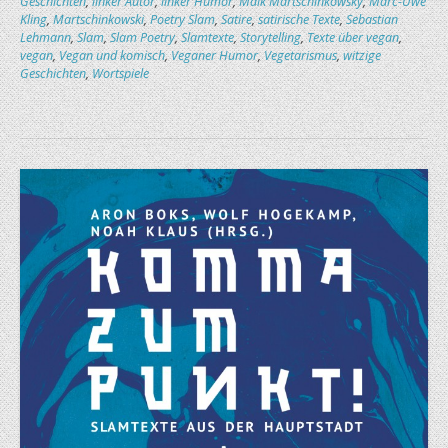
Geschichten
,
linker Autor
,
linker Humor
,
Maik Martschinkowsky
,
Marc-Uwe
Kling
,
Martschinkowski
,
Poetry Slam
,
Satire
,
satirische Texte
,
Sebastian
Lehmann
,
Slam
,
Slam Poetry
,
Slamtexte
,
Storytelling
,
Texte über vegan
,
vegan
,
Vegan und komisch
,
Veganer Humor
,
Vegetarismus
,
witzige
Geschichten
,
Wortspiele