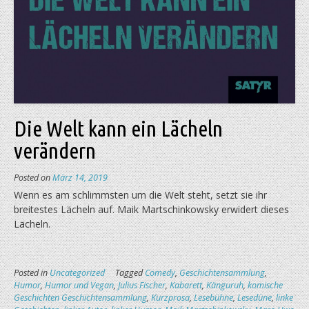
Die Welt kann ein Lächeln
verändern
Posted on
März 14, 2019
Wenn es am schlimmsten um die Welt steht, setzt sie ihr
breitestes Lächeln auf. Maik Martschinkowsky erwidert dieses
Lächeln.
Posted in
Uncategorized
Tagged
Comedy
,
Geschichtensammlung
,
Humor
,
Humor und Vegan
,
Julius Fischer
,
Kabarett
,
Känguruh
,
komische
Geschichten Geschichtensammlung
,
Kurzprosa
,
Lesebühne
,
Lesedüne
,
linke