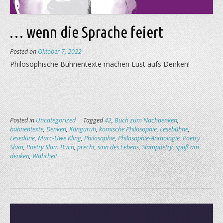
… wenn die Sprache feiert
Posted on
Oktober 7, 2022
Philosophische Bühnentexte machen Lust aufs Denken!
Posted in
Uncategorized
Tagged
42
,
Buch zum Nachdenken
,
bühnentexte
,
Denken
,
Känguruh
,
komische Philosophie
,
Lesebühne
,
Lesedüne
,
Marc-Uwe Kling
,
Philosophie
,
Philosophie-Anthologie
,
Poetry
Slam
,
Poetry Slam Buch
,
precht
,
sinn des Lebens
,
Slampoetry
,
spaß am
denken
,
Wahrheit