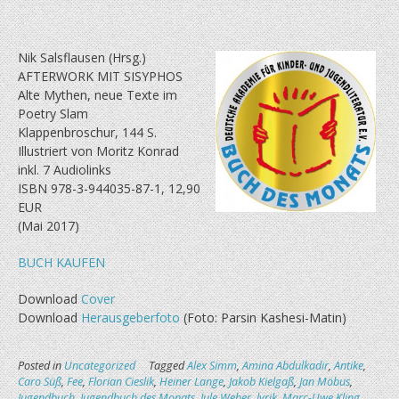
Nik Salsflausen (Hrsg.)
AFTERWORK MIT SISYPHOS
Alte Mythen, neue Texte im
Poetry Slam
Klappenbroschur, 144 S.
Illustriert von Moritz Konrad
inkl. 7 Audiolinks
ISBN 978-3-944035-87-1, 12,90
EUR
(Mai 2017)
BUCH KAUFEN
Download
Cover
Download
Herausgeberfoto
(Foto: Parsin Kashesi-Matin)
Posted in
Uncategorized
Tagged
Alex Simm
,
Amina Abdulkadir
,
Antike
,
Caro Süß
,
Fee
,
Florian Cieslik
,
Heiner Lange
,
Jakob Kielgaß
,
Jan Möbus
,
Jugendbuch
,
Jugendbuch des Monats
,
Jule Weber
,
lyrik
,
Marc-Uwe Kling
,