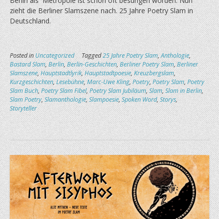
Berlin als Metropole ist schon oft besungen worden. Nun
zieht die Berliner Slamszene nach. 25 Jahre Poetry Slam in
Deutschland.
Posted in
Uncategorized
Tagged
25 Jahre Poetry Slam
,
Anthologie
,
Bastard Slam
,
Berlin
,
Berlin-Geschichten
,
Berliner Poetry Slam
,
Berliner
Slamszene
,
Hauptstadtlyrik
,
Hauptstadtpoesie
,
Kreuzbergslam
,
Kurzgeschichten
,
Lesebühne
,
Marc-Uwe Kling
,
Poetry
,
Poetry Slam
,
Poetry
Slam Buch
,
Poetry Slam Fibel
,
Poetry Slam Jubiläum
,
Slam
,
Slam in Berlin
,
Slam Poetry
,
Slamanthologie
,
Slampoesie
,
Spoken Word
,
Storys
,
Storyteller