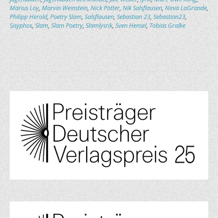
Marius Loy
,
Marvin Weinstein
,
Nick Pötter
,
Nik Salsflausen
,
Ninia LaGrande
,
Philipp Herold
,
Poetry Slam
,
Salsflausen
,
Sebastian 23
,
Sebastian23
,
Sisyphos
,
Slam
,
Slam Poetry
,
Slamlysrik
,
Sven Hensel
,
Tobias Gralke