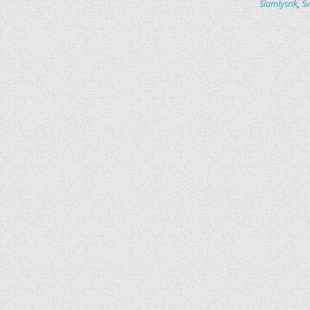
Slamlysrik
,
Sv