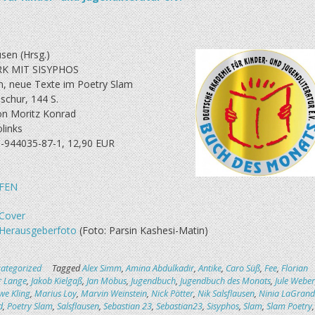
usen (Hrsg.)
K MIT SISYPHOS
n, neue Texte im Poetry Slam
schur, 144 S.
 von Moritz Konrad
olinks
-944035-87-1, 12,90 EUR
FEN
Cover
Herausgeberfoto
(Foto: Parsin Kashesi-Matin)
ategorized
Tagged
Alex Simm
,
Amina Abdulkadir
,
Antike
,
Caro Süß
,
Fee
,
Florian
r Lange
,
Jakob Kielgaß
,
Jan Möbus
,
Jugendbuch
,
Jugendbuch des Monats
,
Jule Weber
e Kling
,
Marius Loy
,
Marvin Weinstein
,
Nick Pötter
,
Nik Salsflausen
,
Ninia LaGrand
d
,
Poetry Slam
,
Salsflausen
,
Sebastian 23
,
Sebastian23
,
Sisyphos
,
Slam
,
Slam Poetry
,