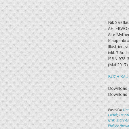
Nik Salsfla
AFTERWOR
Alte Mythe
Klappenbro
Illustriert
inkl. 7 Audi
ISBN 978-3
(Mai 2017)
BUCH KAU
Download
Download
Posted in
Unc
Cieslik
,
Heine
lyrik
,
Marc-Uw
Philipp Herol