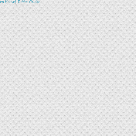
en Hensel
,
Tobias Gralke