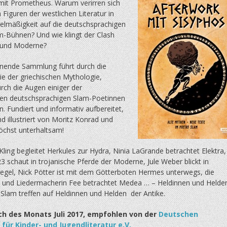
it Prometheus. Warum verirren sich
n Figuren der westlichen Literatur in
elmäßigkeit auf die deutschsprachigen
m-Bühnen? Und wie klingt der Clash
 und Moderne?
nende Sammlung führt durch die
ie der griechischen Mythologie,
rch die Augen einiger der
en deutschsprachigen Slam-Poetinnen
. Fundiert und informativ aufbereitet,
 illustriert von Moritz Konrad und
höchst unterhaltsam!
ing begleitet Herkules zur Hydra, Ninia LaGrande betrachtet Elektra,
3 schaut in trojanische Pferde der Moderne, Jule Weber blickt in
iegel, Nick Pötter ist mit dem Götterboten Hermes unterwegs, die
 und Liedermacherin Fee betrachtet Medea … – Heldinnen und Helde
 Slam treffen auf Heldinnen und Helden der Antike.
h des Monats Juli 2017, empfohlen von der
Deutschen
für Kinder- und Jugendliteratur e.V.