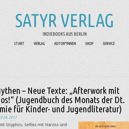
SATYR VERLAG
INDIEBOOKS AUS BERLIN
START
VERLAG
AUTOR*INNEN
SHOP
SERVICE
Mythen – Neue Texte: „Afterwork mit
hos!“ (Jugendbuch des Monats der Dt.
ie für Kinder- und Jugendliteratur)
il 24, 2017
it Sisyphos, Selfies mit Narziss und