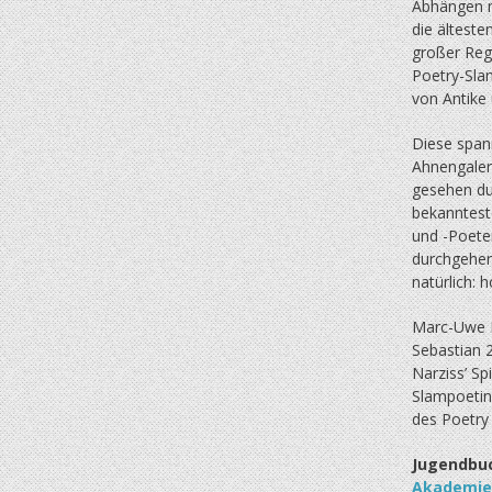
Abhängen m
die älteste
großer Reg
Poetry-Sla
von Antike
Diese span
Ahnengaler
gesehen du
bekanntest
und -Poeten
durchgehend
natürlich: 
Marc-Uwe Kl
Sebastian 2
Narziss’ Sp
Slampoetin
des Poetry
Jugendbuc
Akademie 