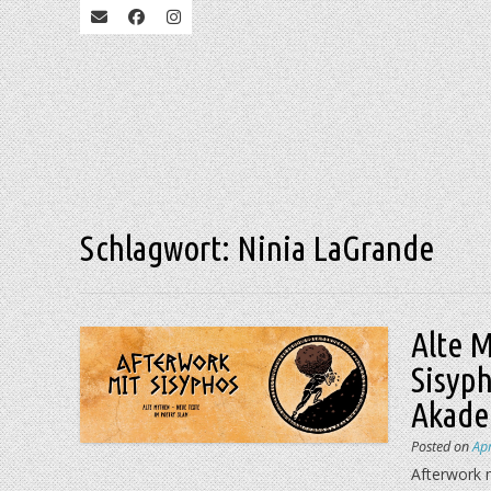
Schlagwort:
Ninia LaGrande
Alte 
Sisyp
Akadem
Posted on
Apr
Afterwork m