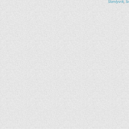
Slamlysrik
,
Sv