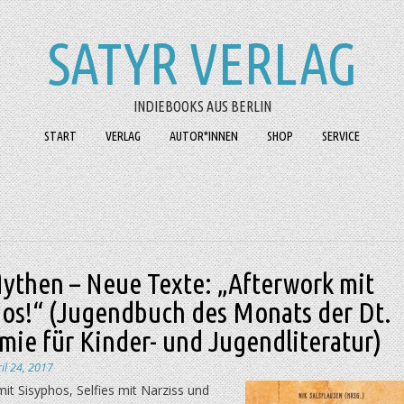
SATYR VERLAG
INDIEBOOKS AUS BERLIN
START
VERLAG
AUTOR*INNEN
SHOP
SERVICE
Mythen – Neue Texte: „Afterwork mit
hos!“ (Jugendbuch des Monats der Dt.
ie für Kinder- und Jugendliteratur)
il 24, 2017
it Sisyphos, Selfies mit Narziss und