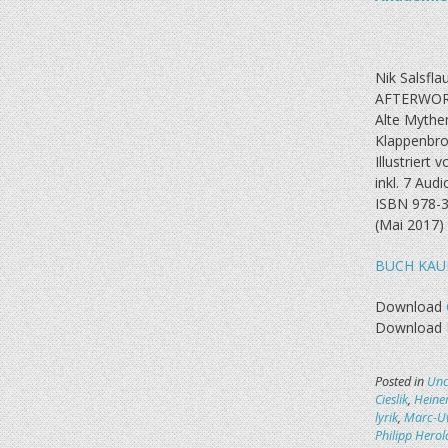
Nik Salsfla
AFTERWOR
Alte Mythe
Klappenbro
Illustriert
inkl. 7 Audi
ISBN 978-3
(Mai 2017)
BUCH KAU
Download
Download
Posted in
Unc
Cieslik
,
Heine
lyrik
,
Marc-Uw
Philipp Herol