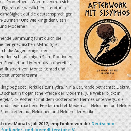
it Prometheus. Warum verirren sich
n Figuren der westlichen Literatur in
elmäßigkeit auf die deutschsprachigen
m-Bühnen? Und wie klingt der Clash
 und Moderne?
nende Sammlung führt durch die
ie der griechischen Mythologie,
rch die Augen einiger der
en deutschsprachigen Slam-Poetinnen
. Fundiert und informativ aufbereitet,
 illustriert von Moritz Konrad und
höchst unterhaltsam!
ing begleitet Herkules zur Hydra, Ninia LaGrande betrachtet Elektra,
3 schaut in trojanische Pferde der Moderne, Jule Weber blickt in
iegel, Nick Pötter ist mit dem Götterboten Hermes unterwegs, die
 und Liedermacherin Fee betrachtet Medea … – Heldinnen und Helde
 Slam treffen auf Heldinnen und Helden der Antike.
h des Monats Juli 2017, empfohlen von der
Deutschen
für Kinder- und Jugendliteratur e.V.