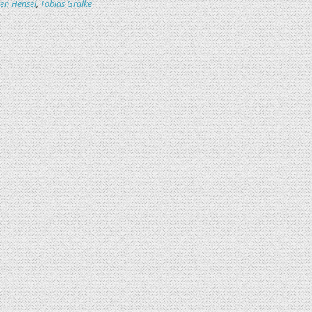
en Hensel
,
Tobias Gralke