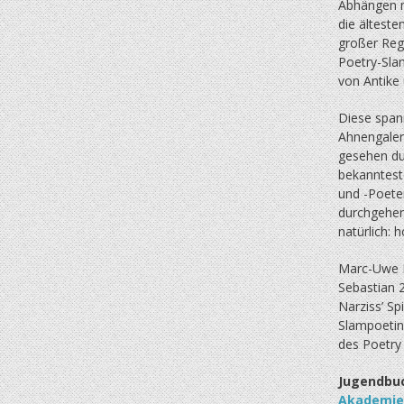
Abhängen m
die älteste
großer Reg
Poetry-Sla
von Antike
Diese span
Ahnengaler
gesehen du
bekanntest
und -Poeten
durchgehend
natürlich: 
Marc-Uwe Kl
Sebastian 2
Narziss’ Sp
Slampoetin
des Poetry
Jugendbuc
Akademie 