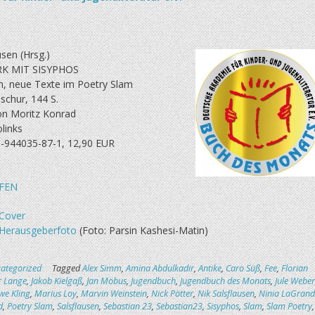
usen (Hrsg.)
K MIT SISYPHOS
n, neue Texte im Poetry Slam
schur, 144 S.
 von Moritz Konrad
olinks
-944035-87-1, 12,90 EUR
FEN
Cover
Herausgeberfoto
(Foto: Parsin Kashesi-Matin)
ategorized
Tagged
Alex Simm
,
Amina Abdulkadir
,
Antike
,
Caro Süß
,
Fee
,
Florian
r Lange
,
Jakob Kielgaß
,
Jan Möbus
,
Jugendbuch
,
Jugendbuch des Monats
,
Jule Weber
e Kling
,
Marius Loy
,
Marvin Weinstein
,
Nick Pötter
,
Nik Salsflausen
,
Ninia LaGrand
d
,
Poetry Slam
,
Salsflausen
,
Sebastian 23
,
Sebastian23
,
Sisyphos
,
Slam
,
Slam Poetry
,