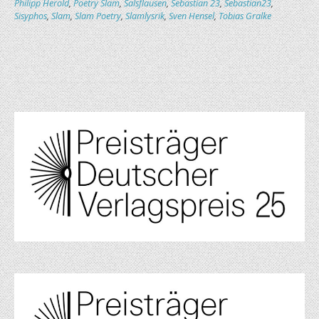
Philipp Herold
,
Poetry Slam
,
Salsflausen
,
Sebastian 23
,
Sebastian23
,
Sisyphos
,
Slam
,
Slam Poetry
,
Slamlysrik
,
Sven Hensel
,
Tobias Gralke