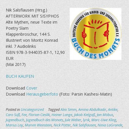
Nik Salsflausen (Hrsg.)
AFTERWORK MIT SISYPHOS
Alte Mythen, neue Texte im
Poetry Slam
Klappenbroschur, 144 S.
Illustriert von Moritz Konrad
inkl. 7 Audiolinks
ISBN 978-3-944035-87-1, 12,90
EUR
(Mai 2017)
BUCH KAUFEN
Download
Cover
Download
Herausgeberfoto
(Foto: Parsin Kashesi-Matin)
Posted in
Uncategorized
Tagged
Alex Simm
,
Amina Abdulkadir
,
Antike
,
Caro Süß
,
Fee
,
Florian Cieslik
,
Heiner Lange
,
Jakob Kielgaß
,
Jan Möbus
,
Jugendbuch
,
Jugendbuch des Monats
,
Jule Weber
,
lyrik
,
Marc-Uwe Kling
,
Marius Loy
,
Marvin Weinstein
,
Nick Pötter
,
Nik Salsflausen
,
Ninia LaGrande
,