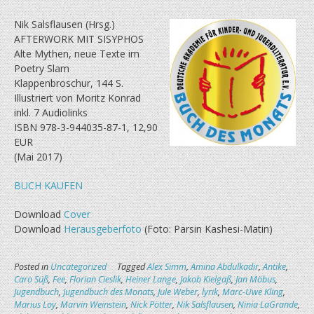
Nik Salsflausen (Hrsg.)
AFTERWORK MIT SISYPHOS
Alte Mythen, neue Texte im
Poetry Slam
Klappenbroschur, 144 S.
Illustriert von Moritz Konrad
inkl. 7 Audiolinks
ISBN 978-3-944035-87-1, 12,90
EUR
(Mai 2017)
BUCH KAUFEN
Download
Cover
Download
Herausgeberfoto
(Foto: Parsin Kashesi-Matin)
Posted in
Uncategorized
Tagged
Alex Simm
,
Amina Abdulkadir
,
Antike
,
Caro Süß
,
Fee
,
Florian Cieslik
,
Heiner Lange
,
Jakob Kielgaß
,
Jan Möbus
,
Jugendbuch
,
Jugendbuch des Monats
,
Jule Weber
,
lyrik
,
Marc-Uwe Kling
,
Marius Loy
,
Marvin Weinstein
,
Nick Pötter
,
Nik Salsflausen
,
Ninia LaGrande
,