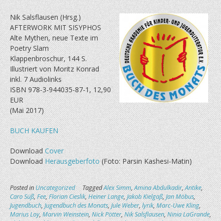
Nik Salsflausen (Hrsg.)
AFTERWORK MIT SISYPHOS
Alte Mythen, neue Texte im
Poetry Slam
Klappenbroschur, 144 S.
Illustriert von Moritz Konrad
inkl. 7 Audiolinks
ISBN 978-3-944035-87-1, 12,90
EUR
(Mai 2017)
BUCH KAUFEN
Download
Cover
Download
Herausgeberfoto
(Foto: Parsin Kashesi-Matin)
Posted in
Uncategorized
Tagged
Alex Simm
,
Amina Abdulkadir
,
Antike
,
Caro Süß
,
Fee
,
Florian Cieslik
,
Heiner Lange
,
Jakob Kielgaß
,
Jan Möbus
,
Jugendbuch
,
Jugendbuch des Monats
,
Jule Weber
,
lyrik
,
Marc-Uwe Kling
,
Marius Loy
,
Marvin Weinstein
,
Nick Pötter
,
Nik Salsflausen
,
Ninia LaGrande
,