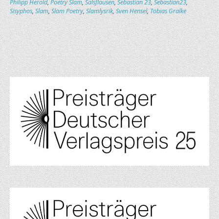
Philipp Herold
,
Poetry Slam
,
Salsflausen
,
Sebastian 23
,
Sebastian23
,
Sisyphos
,
Slam
,
Slam Poetry
,
Slamlysrik
,
Sven Hensel
,
Tobias Gralke