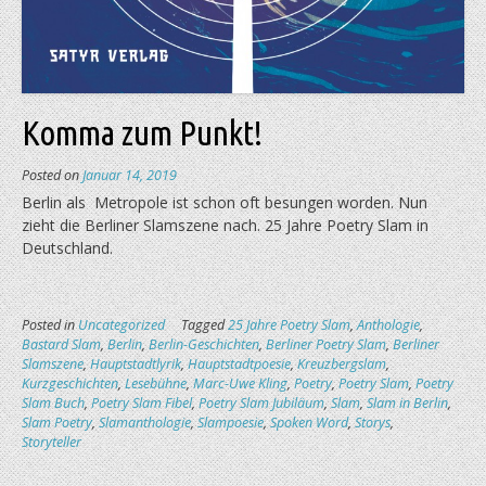
Komma zum Punkt!
Posted on
Januar 14, 2019
Berlin als Metropole ist schon oft besungen worden. Nun
zieht die Berliner Slamszene nach. 25 Jahre Poetry Slam in
Deutschland.
Posted in
Uncategorized
Tagged
25 Jahre Poetry Slam
,
Anthologie
,
Bastard Slam
,
Berlin
,
Berlin-Geschichten
,
Berliner Poetry Slam
,
Berliner
Slamszene
,
Hauptstadtlyrik
,
Hauptstadtpoesie
,
Kreuzbergslam
,
Kurzgeschichten
,
Lesebühne
,
Marc-Uwe Kling
,
Poetry
,
Poetry Slam
,
Poetry
Slam Buch
,
Poetry Slam Fibel
,
Poetry Slam Jubiläum
,
Slam
,
Slam in Berlin
,
Slam Poetry
,
Slamanthologie
,
Slampoesie
,
Spoken Word
,
Storys
,
Storyteller