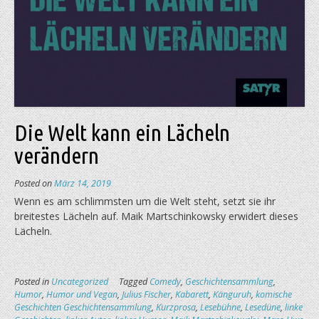
Die Welt kann ein Lächeln
verändern
Posted on
März 14, 2019
Wenn es am schlimmsten um die Welt steht, setzt sie ihr
breitestes Lächeln auf. Maik Martschinkowsky erwidert dieses
Lächeln.
Posted in
Uncategorized
Tagged
Comedy
,
Geschichtensammlung
,
Humor
,
Humor und Vegan
,
Julius Fischer
,
Kabarett
,
Känguruh
,
komische
Geschichten Geschichtensammlung
,
Kurzprosa
,
Lesebühne
,
Lesedüne
,
linke