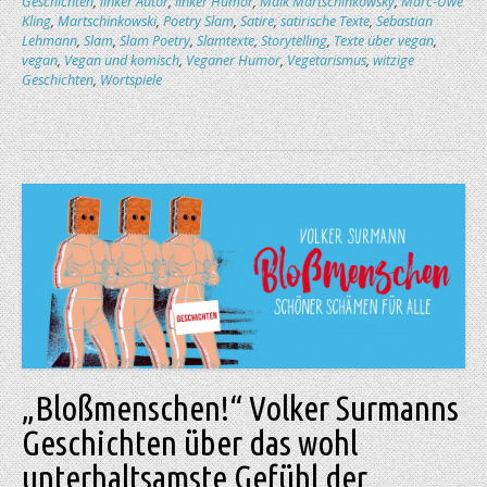
Geschichten
,
linker Autor
,
linker Humor
,
Maik Martschinkowsky
,
Marc-Uwe
Kling
,
Martschinkowski
,
Poetry Slam
,
Satire
,
satirische Texte
,
Sebastian
Lehmann
,
Slam
,
Slam Poetry
,
Slamtexte
,
Storytelling
,
Texte über vegan
,
vegan
,
Vegan und komisch
,
Veganer Humor
,
Vegetarismus
,
witzige
Geschichten
,
Wortspiele
„Bloßmenschen!“ Volker Surmanns
Geschichten über das wohl
unterhaltsamste Gefühl der