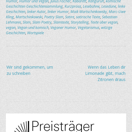
Humor
,
Humor und Vegan
,
Julius Fischer
,
Kabarett
,
Känguruh
,
komische
Geschichten Geschichtensammlung
,
Kurzprosa
,
Lesebühne
,
Lesedüne
,
linke
Geschichten
,
linker Autor
,
linker Humor
,
Maik Martschinkowsky
,
Marc-Uwe
Kling
,
Martschinkowski
,
Poetry Slam
,
Satire
,
satirische Texte
,
Sebastian
Lehmann
,
Slam
,
Slam Poetry
,
Slamtexte
,
Storytelling
,
Texte über vegan
,
vegan
,
Vegan und komisch
,
Veganer Humor
,
Vegetarismus
,
witzige
Geschichten
,
Wortspiele
Beitragsnavigation
Wir sind gekommen, um
Wenn das Leben dir
zu schreiben
Limonade gibt, mach
Zitronen draus