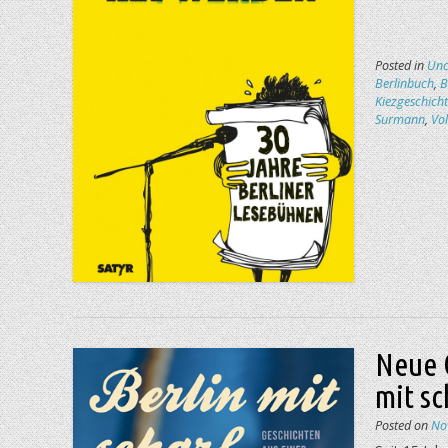
Posted in
Unc
Berlinbuch
,
B
Kiezgeschich
Surmann
,
Vo
Neue 
mit sc
Posted on
No