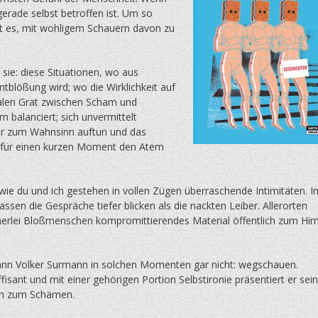
erade selbst betroffen ist. Um so
ist es, mit wohligem Schauern davon zu
 sie: diese Situationen, wo aus
ntblößung wird; wo die Wirklichkeit auf
len Grat zwischen Scham und
 balanciert; sich unvermittelt
r zum Wahnsinn auftun und das
für einen kurzen Moment den Atem
ie du und ich gestehen in vollen Zügen überraschende Intimitäten. I
assen die Gespräche tiefer blicken als die nackten Leiber. Allerorten
herlei Bloßmenschen kompromittierendes Material öffentlich zum Hir
ann Volker Surmann in solchen Momenten gar nicht: wegschauen.
ffisant und mit einer gehörigen Portion Selbstironie präsentiert er sei
en zum Schämen.