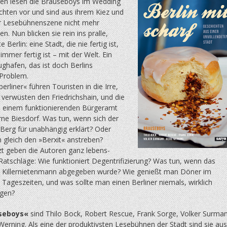
hren lesen die Brauseboys im Wedding
chten vor und sind aus ihrem Kiez und
er Lesebühnenszene nicht mehr
. Nun blicken sie rein ins pralle,
 Berlin: eine Stadt, die nie fertig ist,
immer fertig ist – mit der Welt. Ein
ughafen, das ist doch Berlins
 Problem.
erliner« führen Touristen in die Irre,
verwüsten den Friedrichs­hain, und die
 einem funktionierenden Bürgeramt
erne Biesdorf. Was tun, wenn sich der
Berg für unabhängig erklärt? Oder
in gleich den »Berxit« anstreben?
zt geben die Autoren ganz lebens­
Ratschläge: Wie funktioniert Degentrifizierung? Was tun, wenn das
 Killernietenmann abge­ge­ben wurde? Wie genießt man Döner im
Tageszeiten, und was sollte man einen Berliner niemals, wirklich
agen?
seboys«
sind Thilo Bock, Robert Rescue, Frank Sorge, Volker Surma
erning. Als eine der produktivsten Lesebühnen der Stadt sind sie aus