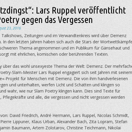
tzdingst“: Lars Ruppel veröffentlicht
Poetry gegen das Vergessen
gust 23, 2016
in Talkshows, Zeitungen und im Verwandtenkreis wird über Demenz
. In den letzten Jahren haben sich auch die Stars der Wortwettkämpf
 schweren Thema angenommen und im Publikum für Gänsehaut und
sorgt mit ehrlichen, komischen oder berührenden Texten.
y über das wohl unsexyeste Thema der Welt: Demenz. Der mehrfach
oetry-Slam-Meister Lars Ruppel engagiert sich seit Jahren mit seine
«-Projekt für Menschen mit Demenz. Die von ihm handverlesenen
gen und unterhalten, werfen Licht und Schatten und klingen so
und wahr, wie nur Slam Poetry klingen kann. Dies sind Texte für
 Pflegekräfte und alle, die vergessen und nicht vergessen werden
von: David Friedrich, André Hermann, Lars Ruppel, Nicolas Schmidt,
Pierre Lippuner, Klaus Urban, Alexander Bach, Zita Lopram, Stefan
jamin Baumann, Artem Zolotarov, Christine Teichmann, Nikolai