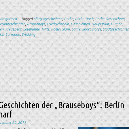
ategorized
Tagged
Alltagsgeschichten
,
Berlin
,
Berlin-Buch
,
Berlin-Geschichten
,
erlingeschichten
,
Brauseboys
,
Friedrichshain
,
Geschichten
,
Hauptstadt
,
Humor
,
ten
,
Kreuzberg
,
Lesebühne
,
MItte
,
Poetry Slam
,
Satire
,
Short Storys
,
Stadtgeschichte
lker Surmann
,
Wedding
Geschichten der „Brauseboys“: Berlin
harf
vember 29, 2017