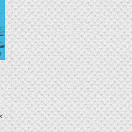
n
n
ne