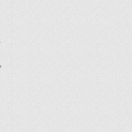
e
e
m