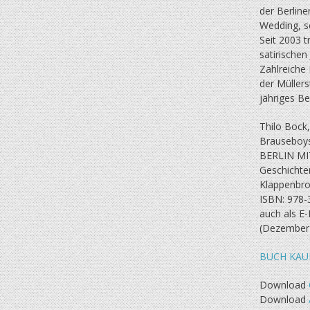
der Berlin
Wedding, sc
Seit 2003 t
satirische
Zahlreiche 
der Müllers
jähriges B
Thilo Bock
Brauseboys
BERLIN MI
Geschichte
Klappenbro
ISBN: 978-
auch als E
(Dezember
BUCH KAU
Download
Download