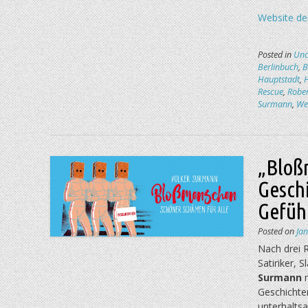
Website de
Posted in
Unc
Berlinbuch
,
B
Hauptstadt
,
Rescue
,
Rober
Surmann
,
We
„Bloß
Gesch
Gefüh
Posted on
Ja
Nach drei 
Satiriker,
Surmann
n
Geschichte
unterhalts