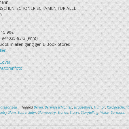
mann
SCHEN. SCHÖNER SCHÄMEN FÜR ALLE
n
, 15,90€
-944035-83-3 (Print)
-Book in allen gängigen E-Book-Stores
llen
Cover
Autorenfoto
ategorized
Tagged
Berlin
,
Berlingeschichten
,
Brauseboys
,
Humor
,
Kurzgeschich
oetry Slam
,
Satire
,
Satyr
,
Slampoetry
,
Stories
,
Storys
,
Storytelling
,
Volker Surmann