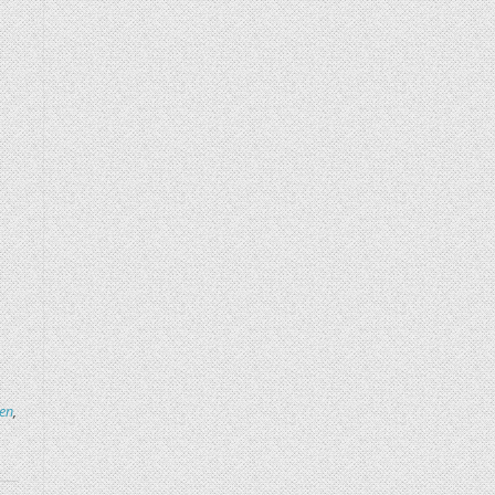
ten
,