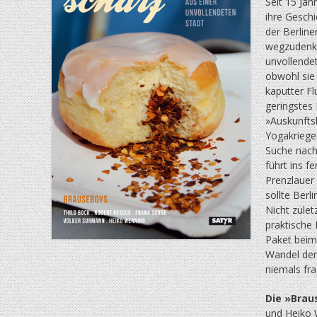
Seit 15 Ja
ihre Geschi
der Berlin
wegzudenken
unvollendete
obwohl sie 
kaputter Fl
geringstes
»Auskunftsb
Yogakriege 
Suche nach
führt ins f
Prenzlauer 
sollte Berl
Nicht zulet
praktische 
Paket beim
Wandel der 
niemals fr
Die »Brau
und Heiko W