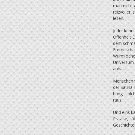
man nicht g
reizvoller 
lesen.
Jeder kennt
Offenheit E
dem schma
Fremdscham
Wurmlöche
Universum 
anhält.
Menschen w
der Sauna l
hängt solc
raus.
Und eins k
Präzise, sü
Geschicht