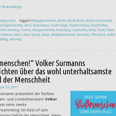
r Brauseboys
ategorized
Tagged
Alltagsgeschichten
,
Berlin
,
Berlin-Buch
,
Berlin-Geschichten
,
erlingeschichten
,
Bock
,
Brauseboys
,
Frank Sorge
,
Friedrichshain
,
Geschichten
,
Heiko Werning
,
Humor
,
Kiezgeschichten
,
Kreuzberg
,
Lesebühne
,
MItte
,
Poetry Slam
,
t Rescue
,
Satire
,
Short Storys
,
Sorge
,
Stadtgeschichten
,
Surmann
,
Thilo Bock
,
Volker
dding
,
Werning
menschen!“ Volker Surmanns
ichten über das wohl unterhaltsamste
l der Menschheit
nuar 23, 2017
Romanen präsentiert der Berliner
 Slam- und Lesebühnenautor
Volker
un seine zweite
nsammlung: Ein Best-of zum
amsten Gefühl der Menschheit. Wenn