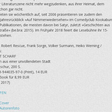
er Literaturszene nicht mehr wegzudenken, aus ihrer Heimat, dem
hon gar nicht.
reten sie wöchentlich auf, seit 2006 präsentieren sie zudem den
n Jahresrückblick »Auf Nimmerwiedersehen« im Comedyclub Kookaburr
Publikationen, die meisten davon bei Satyr, zuletzt »Geschichten aus
traße« (be.bra: 2015). Im Frühjahr 2018 feiert die Lesebühne ihr 15-
estehen.
, Robert Rescue, Frank Sorge, Volker Surmann, Heiko Werning /
:
T SCHARF
n aus einer unvollendeten Stadt
schur, 200 S.
3-944035-97-0 (Print), 14 EUR
-Book für 8,99 EUR
 2017)
FEN
Cover
Autorenfoto