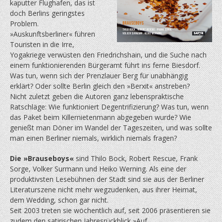
kaputter Flughafen, das ist
doch Berlins geringstes
Problem.
»Auskunftsberliner« führen
Touristen in die Irre,
Yogakriege verwüsten den Friedrichs­hain, und die Suche nach
einem funktionierenden Bürgeramt führt ins ferne Biesdorf.
Was tun, wenn sich der Prenzlauer Berg für unabhängig
erklärt? Oder sollte Berlin gleich den »Berxit« anstreben?
Nicht zuletzt geben die Autoren ganz lebens­praktische
Ratschläge: Wie funktioniert Degentrifizierung? Was tun, wenn
das Paket beim Killernietenmann abge­ge­ben wurde? Wie
genießt man Döner im Wandel der Tageszeiten, und was sollte
man einen Berliner niemals, wirklich niemals fragen?
Die »Brauseboys«
sind Thilo Bock, Robert Rescue, Frank
Sorge, Volker Surmann und Heiko Werning. Als eine der
produktivsten Lesebühnen der Stadt sind sie aus der Berliner
Literaturszene nicht mehr wegzudenken, aus ihrer Heimat,
dem Wedding, schon gar nicht.
Seit 2003 treten sie wöchentlich auf, seit 2006 präsentieren sie
zudem den satirischen Jahresrückblick »Auf