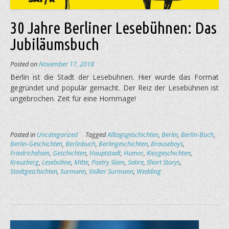
30 Jahre Berliner Lesebühnen: Das
Jubiläumsbuch
Posted on
November 17, 2018
Berlin ist die Stadt der Lesebühnen. Hier wurde das Format
gegründet und populär gemacht. Der Reiz der Lesebühnen ist
ungebrochen. Zeit für eine Hommage!
Posted in
Uncategorized
Tagged
Alltagsgeschichten
,
Berlin
,
Berlin-Buch
,
Berlin-Geschichten
,
Berlinbuch
,
Berlingeschichten
,
Brauseboys
,
Friedrichshain
,
Geschichten
,
Hauptstadt
,
Humor
,
Kiezgeschichten
,
Kreuzberg
,
Lesebühne
,
MItte
,
Poetry Slam
,
Satire
,
Short Storys
,
Stadtgeschichten
,
Surmann
,
Volker Surmann
,
Wedding