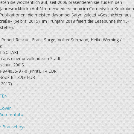
reten sie wöchentlich auf, seit 2006 präsentieren sie zudem den
n Jahresrückblick »Auf Nimmerwiedersehen« im Comedyclub Kookaburr
Publikationen, die meisten davon bei Satyr, zuletzt »Geschichten aus
traße« (be.bra: 2015). Im Frühjahr 2018 feiert die Lesebühne ihr 15-
estehen.
, Robert Rescue, Frank Sorge, Volker Surmann, Heiko Werning /
:
T SCHARF
n aus einer unvollendeten Stadt
schur, 200 S.
3-944035-97-0 (Print), 14 EUR
-Book für 8,99 EUR
 2017)
FEN
Cover
Autorenfoto
r Brauseboys