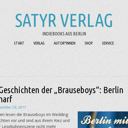
SATYR VERLAG
INDIEBOOKS AUS BERLIN
START
VERLAG
AUTOR*INNEN
SHOP
SERVICE
Geschichten der „Brauseboys“: Berlin
harf
vember 29, 2017
hren lesen die Brauseboys im Wedding
chten vor und sind aus ihrem Kiez und
er Lesebühnenszene nicht mehr