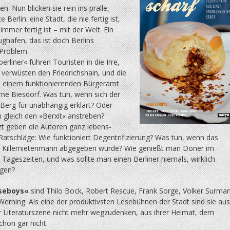
. Nun blicken sie rein ins pralle,
 Berlin: eine Stadt, die nie fertig ist,
immer fertig ist – mit der Welt. Ein
ughafen, das ist doch Berlins
 Problem.
erliner« führen Touristen in die Irre,
verwüsten den Friedrichs­hain, und die
 einem funktionierenden Bürgeramt
erne Biesdorf. Was tun, wenn sich der
Berg für unabhängig erklärt? Oder
in gleich den »Berxit« anstreben?
zt geben die Autoren ganz lebens­
Ratschläge: Wie funktioniert Degentrifizierung? Was tun, wenn das
 Killernietenmann abge­ge­ben wurde? Wie genießt man Döner im
Tageszeiten, und was sollte man einen Berliner niemals, wirklich
agen?
seboys«
sind Thilo Bock, Robert Rescue, Frank Sorge, Volker Surma
erning. Als eine der produktivsten Lesebühnen der Stadt sind sie aus
er Literaturszene nicht mehr wegzudenken, aus ihrer Heimat, dem
hon gar nicht.