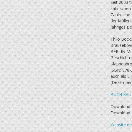
Seit 2003 t
satirische
Zahlreiche 
der Müllers
jähriges B
Thilo Bock
Brauseboys
BERLIN MI
Geschichte
Klappenbro
ISBN: 978-
auch als E
(Dezember
BUCH KAU
Download
Download
Website de