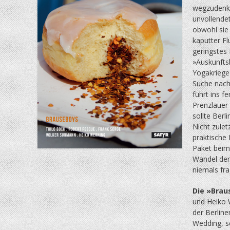
wegzudenken
unvollendete
obwohl sie 
kaputter Fl
geringstes
»Auskunftsb
Yogakriege 
Suche nach
führt ins f
Prenzlauer 
sollte Berl
Nicht zulet
praktische 
Paket beim
Wandel der 
niemals fr
Die »Brau
und Heiko W
der Berlin
Wedding, sc