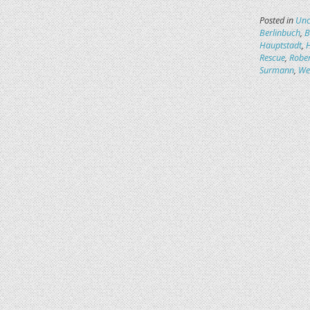
Posted in
Unc
Berlinbuch
,
B
Hauptstadt
,
Rescue
,
Rober
Surmann
,
We