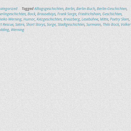
ategorized
Tagged
Alltagsgeschichten
,
Berlin
,
Berlin-Buch
,
Berlin-Geschichten
,
erlingeschichten
,
Bock
,
Brauseboys
,
Frank Sorge
,
Friedrichshain
,
Geschichten
,
Heiko Werning
,
Humor
,
Kiezgeschichten
,
Kreuzberg
,
Lesebühne
,
MItte
,
Poetry Slam
,
t Rescue
,
Satire
,
Short Storys
,
Sorge
,
Stadtgeschichten
,
Surmann
,
Thilo Bock
,
Volker
dding
,
Werning