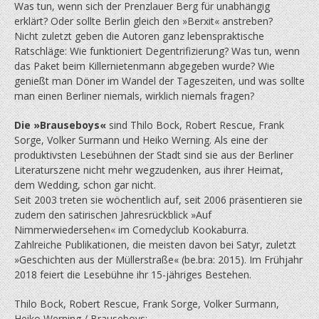
Was tun, wenn sich der Prenzlauer Berg für unabhängig
erklärt? Oder sollte Berlin gleich den »Berxit« anstreben?
Nicht zuletzt geben die Autoren ganz lebens­praktische
Ratschläge: Wie funktioniert Degentrifizierung? Was tun, wenn
das Paket beim Killernietenmann abge­ge­ben wurde? Wie
genießt man Döner im Wandel der Tageszeiten, und was sollte
man einen Berliner niemals, wirklich niemals fragen?
Die »Brauseboys«
sind Thilo Bock, Robert Rescue, Frank
Sorge, Volker Surmann und Heiko Werning. Als eine der
produktivsten Lesebühnen der Stadt sind sie aus der Berliner
Literaturszene nicht mehr wegzudenken, aus ihrer Heimat,
dem Wedding, schon gar nicht.
Seit 2003 treten sie wöchentlich auf, seit 2006 präsentieren sie
zudem den satirischen Jahresrückblick »Auf
Nimmerwiedersehen« im Comedyclub Kookaburra.
Zahlreiche Publikationen, die meisten davon bei Satyr, zuletzt
»Geschichten aus der Müllerstraße« (be.bra: 2015). Im Frühjahr
2018 feiert die Lesebühne ihr 15-jähriges Bestehen.
Thilo Bock, Robert Rescue, Frank Sorge, Volker Surmann,
Heiko Werning / Brauseboys: