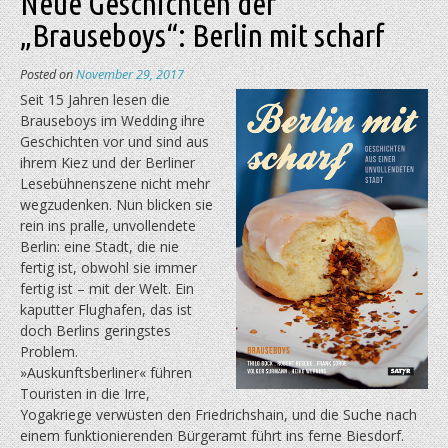
Neue Geschichten der
„Brauseboys“: Berlin mit scharf
Posted on
November 29, 2017
Seit 15 Jahren lesen die
Brauseboys im Wedding ihre
Geschichten vor und sind aus
ihrem Kiez und der Berliner
Lesebühnenszene nicht mehr
wegzudenken. Nun blicken sie
rein ins pralle, unvollendete
Berlin: eine Stadt, die nie
fertig ist, obwohl sie immer
fertig ist – mit der Welt. Ein
kaputter Flughafen, das ist
doch Berlins geringstes
Problem.
»Auskunftsberliner« führen
Touristen in die Irre,
Yogakriege verwüsten den Friedrichs­hain, und die Suche nach
einem funktionierenden Bürgeramt führt ins ferne Biesdorf.