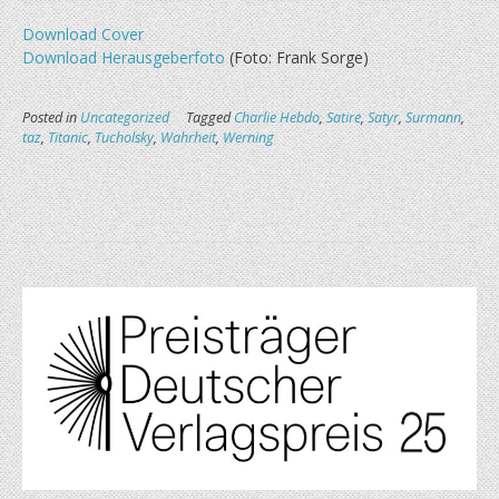
Download Cover
Download Herausgeberfoto
(Foto: Frank Sorge)
Posted in
Uncategorized
Tagged
Charlie Hebdo
,
Satire
,
Satyr
,
Surmann
,
taz
,
Titanic
,
Tucholsky
,
Wahrheit
,
Werning