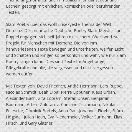
Lächeln gesorgt mit ehrlichen, komischen oder berührenden
Texten.
Slam Poetry über das wohl unsexyeste Thema der Welt:
Demenz. Der mehrfache Deutsche Poetry-Slam-Meister Lars
Ruppel engagiert sich seit Jahren mit seinem »Weckworte«-
Projekt für Menschen mit Demenz. Die von ihm
handverlesenen Texte bewegen und unterhalten, werfen Licht
und Schatten und klingen so persönlich und wahr, wie nur Slam
Poetry klingen kann. Dies sind Texte für Angehörige,
Pflegekräfte und alle, die vergessen und nicht vergessen
werden dürfen.
Mit Texten von: David Friedrich, André Hermann, Lars Ruppel,
Nicolas Schmidt, Leah Diba, Pierre Lippuner, Klaus Urban,
Alexander Bach, Zita Lopram, Stefan Unser, Benjamin
Baumann, Artem Zolotarov, Christine Teichmann, Nikolai
Fritzsche, Dominik Bartels, Anna Rau, Johannes Floehr, Björn
Högsdal, Julian Heun, Eva Niedermeier, Volker Surmann, Elias
Hirschl und Gary Glazner