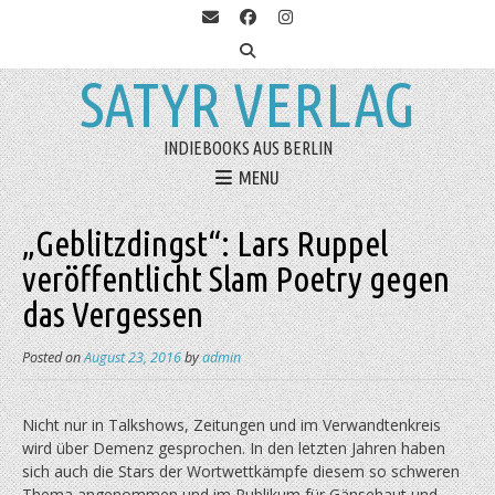
SATYR VERLAG
INDIEBOOKS AUS BERLIN
MENU
„Geblitzdingst“: Lars Ruppel
veröffentlicht Slam Poetry gegen
das Vergessen
Posted on
August 23, 2016
by
admin
Nicht nur in Talkshows, Zeitungen und im Verwandtenkreis
wird über Demenz gesprochen. In den letzten Jahren haben
sich auch die Stars der Wortwettkämpfe diesem so schweren
Thema angenommen und im Publikum für Gänsehaut und