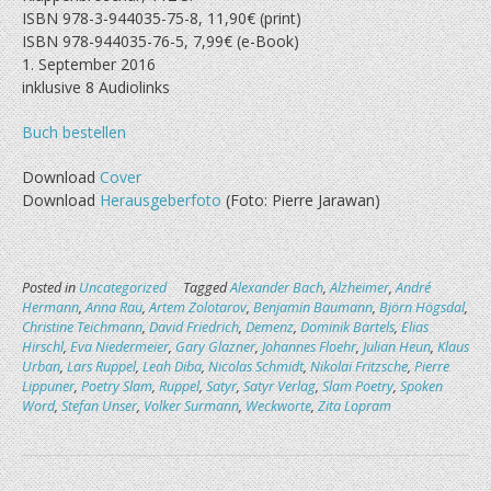
ISBN 978-3-944035-75-8, 11,90€ (print)
ISBN 978-944035-76-5, 7,99€ (e-Book)
1. September 2016
inklusive 8 Audiolinks
Buch bestellen
Download
Cover
Download
Herausgeberfoto
(Foto: Pierre Jarawan)
Posted in
Uncategorized
Tagged
Alexander Bach
,
Alzheimer
,
André
Hermann
,
Anna Rau
,
Artem Zolotarov
,
Benjamin Baumann
,
Björn Högsdal
,
Christine Teichmann
,
David Friedrich
,
Demenz
,
Dominik Bartels
,
Elias
Hirschl
,
Eva Niedermeier
,
Gary Glazner
,
Johannes Floehr
,
Julian Heun
,
Klaus
Urban
,
Lars Ruppel
,
Leah Diba
,
Nicolas Schmidt
,
Nikolai Fritzsche
,
Pierre
Lippuner
,
Poetry Slam
,
Ruppel
,
Satyr
,
Satyr Verlag
,
Slam Poetry
,
Spoken
Word
,
Stefan Unser
,
Volker Surmann
,
Weckworte
,
Zita Lopram