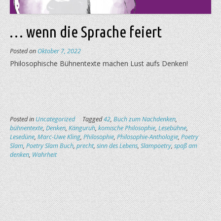
… wenn die Sprache feiert
Posted on
Oktober 7, 2022
Philosophische Bühnentexte machen Lust aufs Denken!
Posted in
Uncategorized
Tagged
42
,
Buch zum Nachdenken
,
bühnentexte
,
Denken
,
Känguruh
,
komische Philosophie
,
Lesebühne
,
Lesedüne
,
Marc-Uwe Kling
,
Philosophie
,
Philosophie-Anthologie
,
Poetry
Slam
,
Poetry Slam Buch
,
precht
,
sinn des Lebens
,
Slampoetry
,
spaß am
denken
,
Wahrheit