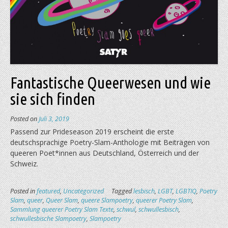
Fantastische Queerwesen und wie
sie sich finden
Posted on
Juli 3, 2019
Passend zur Prideseason 2019 erscheint die erste
deutschsprachige Poetry-Slam-Anthologie mit Beiträgen von
queeren Poet*innen aus Deutschland, Österreich und der
Schweiz.
Posted in
featured
,
Uncategorized
Tagged
lesbisch
,
LGBT
,
LGBTIQ
,
Poetry
Slam
,
queer
,
Queer Slam
,
queere Slampoetry
,
queerer Poetry Slam
,
Sammlung queerer Poetry Slam Texte
,
schwul
,
schwullesbisch
,
schwullesbische Slampoetry
,
Slampoetry