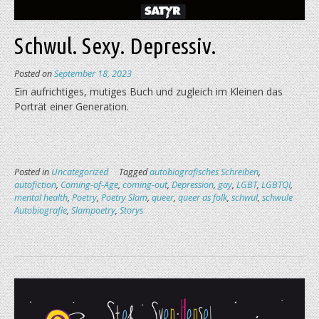
Schwul. Sexy. Depressiv.
Posted on
September 18, 2023
Ein aufrichtiges, mutiges Buch und zugleich im Kleinen das
Porträt einer Generation.
Posted in
Uncategorized
Tagged
autobiografisches Schreiben
,
autofiction
,
Coming-of-Age
,
coming-out
,
Depression
,
gay
,
LGBT
,
LGBTQI
,
mental health
,
Poetry
,
Poetry Slam
,
queer
,
queer as folk
,
schwul
,
schwule
Autobiografie
,
Slampoetry
,
Storys