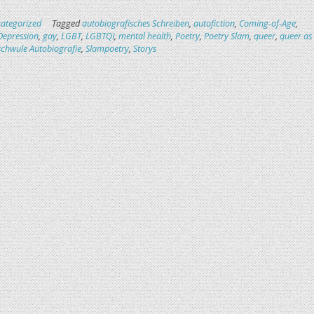
ategorized
Tagged
autobiografisches Schreiben
,
autofiction
,
Coming-of-Age
,
Depression
,
gay
,
LGBT
,
LGBTQI
,
mental health
,
Poetry
,
Poetry Slam
,
queer
,
queer as
schwule Autobiografie
,
Slampoetry
,
Storys