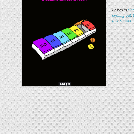
Posted in
Unc
coming-out
,
folk
,
schwul
,