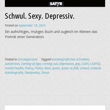
Schwul. Sexy. Depressiv.
Posted on
September 18, 2023
Ein aufrichtiges, mutiges Buch und zugleich im Kleinen das
Porträt einer Generation.
Posted in
Uncategorized
Tagged
autobiografisches Schreiben
,
autofiction
,
Coming-of-Age
,
coming-out
,
Depression
,
gay
,
LGBT
,
LGBTQI
,
mental health
,
Poetry
,
Poetry Slam
,
queer
,
queer as folk
,
schwul
,
schwule
Autobiografie
,
Slampoetry
,
Storys