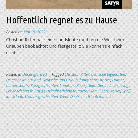
Hoffentlich regnet es zu Hause
Posted on
Mai 19, 2022
Christian Ritter hat seine Landsleute rund um die Welt beim
Urlauben beobachtet und festgestellt: Sie können’s einfach
nicht.
Posted in
Uncategorized
Tagged
Christian Ritter
,
deutsche Eigenarten
,
Deutsche im Ausland
,
Deutsche und Urlaub
,
funny short stories
,
Humor
,
humoristische Kurzgeschichten
,
komische Poetry Slam Geschichten
,
lustige
Ferienerlebnisse
,
lustige Urlaubserlebnisse
,
Poetry Slam
,
Short Stories
,
Spaß
im Urlaub
,
Urlaubsgeschichten
,
Wenn Deutsche Urlaub machen