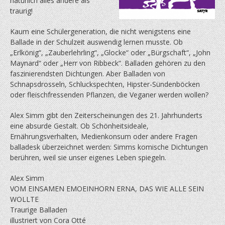
natürlich alles andere als
traurig!
Kaum eine Schülergeneration, die nicht wenigstens eine
Ballade in der Schulzeit auswendig lernen musste. Ob
„Erlkönig“, „Zauberlehrling“, „Glocke“ oder „Bürgschaft“, „John
Maynard“ oder „Herr von Ribbeck“. Balladen gehören zu den
faszinierendsten Dichtungen. Aber Balladen von
Schnapsdrosseln, Schluckspechten, Hipster-Sündenböcken
oder fleischfressenden Pflanzen, die Veganer werden wollen?
Alex Simm gibt den Zeiterscheinungen des 21. Jahrhunderts
eine absurde Gestalt. Ob Schönheitsideale,
Ernährungsverhalten, Medienkonsum oder andere Fragen
balladesk überzeichnet werden: Simms komische Dichtungen
berühren, weil sie unser eigenes Leben spiegeln.
Alex Simm
VOM EINSAMEN EMOEINHORN ERNA, DAS WIE ALLE SEIN
WOLLTE
Traurige Balladen
illustriert von Cora Otté