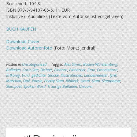
Broschiert, 104 S.
ISBN 978-3-94107-06-6, 11 EUR
Inklusive 6 Audiolinks (Texte vom Autor selbst vorgetragen)
BUCH KAUFEN
Download Cover
Download Autorenfoto
(Foto: Moritz Jendral)
Posted in
Uncategorized
Tagged
Alex Simm
,
Baden-Württemberg
,
Balladen
,
Cora Otte
,
Dichter
,
Einhorn
,
Einhörner
,
Emo
,
Emoeinhorn
,
Erlkönig
,
Erna
,
gedichte
,
Glocke
,
Illustrationen
,
Landesmeister
,
lyrik
,
Märchen
,
Otté
,
Poesie
,
Poetry Slam
,
Ribbeck
,
Simm
,
Slam
,
Slampoesie
,
Slampoet
,
Spoken Word
,
Traurige Balladen
,
Unicorn